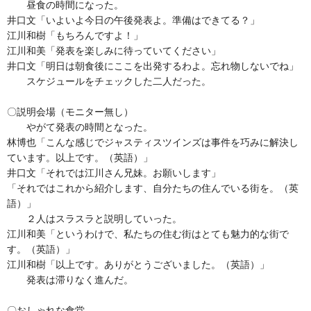
昼食の時間になった。
井口文「いよいよ今日の午後発表よ。準備はできてる？」
江川和樹「もちろんですよ！」
江川和美「発表を楽しみに待っていてください」
井口文「明日は朝食後にここを出発するわよ。忘れ物しないでね」
スケジュールをチェックした二人だった。
〇説明会場（モニター無し）
やがて発表の時間となった。
林博也「こんな感じでジャスティスツインズは事件を巧みに解決し
ています。以上です。（英語）」
井口文「それでは江川さん兄妹。お願いします」
「それではこれから紹介します、自分たちの住んでいる街を。（英
語）」
２人はスラスラと説明していった。
江川和美「というわけで、私たちの住む街はとても魅力的な街で
す。（英語）」
江川和樹「以上です。ありがとうございました。（英語）」
発表は滞りなく進んだ。
〇おしゃれな食堂