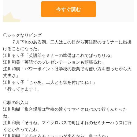
今すぐ読む
〇シックなリビング
７月下旬のある朝。二人はこの日から英語部のセミナーに出掛
けることになった。
江川るり子「英語部セミナーの準備はこれでばっちりね」
江川和美「英語でのプレゼンテーションも頑張るわ」
江川和樹「パワーポイントは学校の授業でも使い方を習ったから大
丈夫さ」
江川るり子「じゃあ、二人とも気を付けてね！」
「行ってきます！」
〇駅の出入口
江川和樹「集合場所は学校の近くでマイクロバスで行くんだった
ね」
江川和美「そうね。マイクロバスで町はずれのセミナーハウスに行
くとか言ってたわ」
江川和樹「そろそろモノレールが来るから、急ごうか」