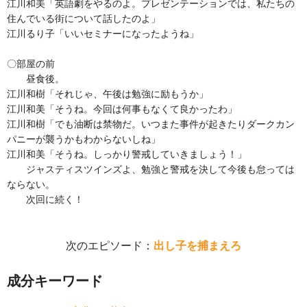
江川和美「英語劇をやるのよ。プレゼンテーションでは、私たちの
住んでいる街について話したのよ」
江川るり子「いいセミナーになったようね」
〇部屋の前
昼食後。
江川和樹「それじゃ、午後は勉強に励もうか」
江川和美「そうね。今回は何事もなくて良かったわ」
江川和樹「でも油断は禁物だ。いつまた事件が起きたりダークカン
パニーが襲うかもわからないしね」
江川和美「そうね。しっかり警戒していきましょう！」
ジャスティスツインズよ、勉強と警戒を決して今後も怠っては
ならない。
次回に続く！
次のエピソード：
出し子を捕まえろ
成分キーワード