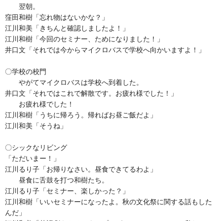
翌朝。
窪田和樹「忘れ物はないかな？」
江川和美「きちんと確認しましたよ！」
江川和樹「今回のセミナー、ためになりました！」
井口文「それでは今からマイクロバスで学校へ向かいますよ！」
〇学校の校門
やがてマイクロバスは学校へ到着した。
井口文「それではこれで解散です。お疲れ様でした！」
お疲れ様でした！
江川和樹「うちに帰ろう。帰ればお昼ご飯だよ」
江川和美「そうね」
〇シックなリビング
「ただいまー！」
江川るり子「お帰りなさい。昼食できてるわよ」
昼食に舌鼓を打つ和樹たち。
江川るり子「セミナー、楽しかった？」
江川和樹「いいセミナーになったよ。秋の文化祭に関する話もした
んだ」