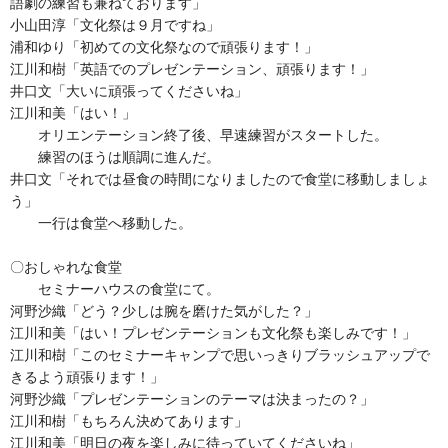
語劇の練習も兼ねております」
小山田淳「文化祭は９月ですね」
浦和ゆり「初めての文化祭なので頑張ります！」
江川和樹「英語でのプレゼンテーション、頑張ります！」
井口文「大いに頑張ってくださいね」
江川和美「はい！」
オリエンテーション終了後、早速練習がスタートした。
練習のほうは順調に進んだ。
井口文「それでは昼食の時間になりましたので食堂に移動しましょ
う」
一行は食堂へ移動した。
〇おしゃれな食堂
セミナーハウスの食堂にて。
河野沙織「どう？少しは腕を磨けた気がした？」
江川和美「はい！プレゼンテーションも文化祭も楽しみです！」
江川和樹「このセミナーキャンプで思いっきりブラッシュアップで
きるよう頑張ります！」
河野沙織「プレゼンテーションのテーマは決まったの？」
江川和樹「もちろん決めてあります」
江川和美「明日の夜を楽しみに待っていてくださいね」