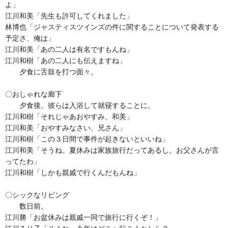
よ」
江川和美「先生も許可してくれました」
林博也「ジャスティスツインズの件に関することについて発表する
予定さ、俺は」
江川和美「あの二人は有名ですもんね」
江川和樹「あの二人にも伝えますね」
夕食に舌鼓を打つ面々。
〇おしゃれな廊下
夕食後。彼らは入浴して就寝することに。
江川和樹「それじゃあおやすみ、和美」
江川和美「おやすみなさい、兄さん」
江川和樹「この３日間で事件が起きないといいね」
江川和美「そうね。夏休みは家族旅行だってあるし。お父さんが言
ってたわ」
江川和樹「しかも親戚で行くんだもんね」
〇シックなリビング
数日前。
江川勝「お盆休みは親戚一同で旅行に行くぞ！」