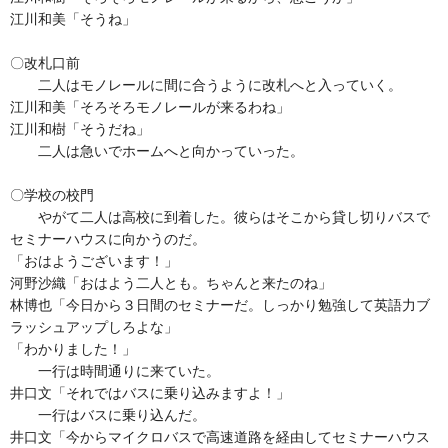
江川和美「そうね」
〇改札口前
二人はモノレールに間に合うように改札へと入っていく。
江川和美「そろそろモノレールが来るわね」
江川和樹「そうだね」
二人は急いでホームへと向かっていった。
〇学校の校門
やがて二人は高校に到着した。彼らはそこから貸し切りバスで
セミナーハウスに向かうのだ。
「おはようございます！」
河野沙織「おはよう二人とも。ちゃんと来たのね」
林博也「今日から３日間のセミナーだ。しっかり勉強して英語力ブ
ラッシュアップしろよな」
「わかりました！」
一行は時間通りに来ていた。
井口文「それではバスに乗り込みますよ！」
一行はバスに乗り込んだ。
井口文「今からマイクロバスで高速道路を経由してセミナーハウス