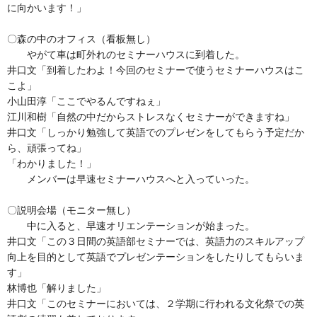
に向かいます！」
〇森の中のオフィス（看板無し）
やがて車は町外れのセミナーハウスに到着した。
井口文「到着したわよ！今回のセミナーで使うセミナーハウスはこ
こよ」
小山田淳「ここでやるんですねぇ」
江川和樹「自然の中だからストレスなくセミナーができますね」
井口文「しっかり勉強して英語でのプレゼンをしてもらう予定だか
ら、頑張ってね」
「わかりました！」
メンバーは早速セミナーハウスへと入っていった。
〇説明会場（モニター無し）
中に入ると、早速オリエンテーションが始まった。
井口文「この３日間の英語部セミナーでは、英語力のスキルアップ
向上を目的として英語でプレゼンテーションをしたりしてもらいま
す」
林博也「解りました」
井口文「このセミナーにおいては、２学期に行われる文化祭での英