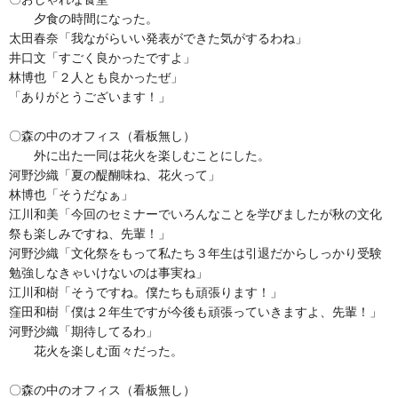
夕食の時間になった。
太田春奈「我ながらいい発表ができた気がするわね」
井口文「すごく良かったですよ」
林博也「２人とも良かったぜ」
「ありがとうございます！」
〇森の中のオフィス（看板無し）
外に出た一同は花火を楽しむことにした。
河野沙織「夏の醍醐味ね、花火って」
林博也「そうだなぁ」
江川和美「今回のセミナーでいろんなことを学びましたが秋の文化
祭も楽しみですね、先輩！」
河野沙織「文化祭をもって私たち３年生は引退だからしっかり受験
勉強しなきゃいけないのは事実ね」
江川和樹「そうですね。僕たちも頑張ります！」
窪田和樹「僕は２年生ですが今後も頑張っていきますよ、先輩！」
河野沙織「期待してるわ」
花火を楽しむ面々だった。
〇森の中のオフィス（看板無し）