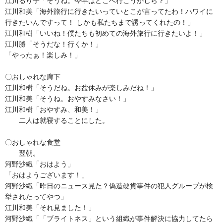
江川るり子「そうね。今年はどこへ行こうかしら？」
江川和美「海外旅行に行きたいっていとこが言ってたわ！ハワイに
行きたいんですって！ しかも私たちまで誘ってくれたの！」
江川和樹「いいね！僕たちも初めての海外旅行に行きたいよ！」
江川勝「そうだな！行くか！」
「やったぁ！楽しみ！」
〇おしゃれな廊下
江川和樹「そうだね。お盆休みが楽しみだね！」
江川和美「そうね。おやすみなさい！」
江川和樹「おやすみ、和美！」
二人は就寝することにした。
〇おしゃれな食堂
翌朝。
河野沙織「おはよう」
「おはようございます！」
河野沙織「昨日のニュース見た？偽造硬貨事件の犯人グループが検
挙されたってやつ」
江川和美「それ見ました！」
河野沙織「「ブライトネス」という組織が事件解決に協力してたら