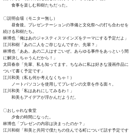
食事を楽しむ和樹たちだった。
〇説明会場（モニター無し）
昼食後。プレゼンテーションの準備と文化祭への打ち合わせを
続ける和樹たち。
林博也「俺はあのジャスティスツインズをテーマにする予定だよ」
江川和樹「あの二人をご存じなんですか、先輩？」
林博也「ああ。あの二人はすごいぜ。あらゆる事件をあっという間
に解決しちゃうんだから！」
太田春奈「先輩、私も知ってます。ちなみに私は好きな漫画作品に
ついて書く予定です」
江川和美（私も何か考えなくちゃ！）
ノートパソコンを使用してプレゼンの文章を作る面々。
江川和美「私はあれにしてみるわ！」
和美もアイデアが浮かんだようだ。
〇おしゃれな食堂
夕食の時間になった。
林博也「プレゼンの内容は決まったのか？」
江川和樹「和美と共同で僕たちの住んでる町について話す予定です