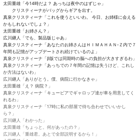
太田重雄「今14時だよ？ あっちは夜中のはずじゃ」
クリスティーナがバッグからギアを出す。
真泉クリスティーナ「これを使うといいわ。 今日、お姉様に会える
かもしれないでしょ？」
太田重雄「お姉さん？」
広川継人「でも、製品版じゃあ」
真泉クリスティーナ「あなたのお姉さんはＨＩＭＡＨＡＮ-Ｚ内で７
年間も記憶がアップデートされ続けているのよ」
真泉クリスティーナ「β版では同期時の脳への負担が大きすぎるわ」
真泉クリスティーナ「あっちでの７年間の記憶は失うけど、これし
か方法はないわ」
広川継人「ありがとう。僕、病院に行かなきゃ」
太田重雄「え？ 病院？」
真泉クリスティーナ「キュービアでギャロップ達が車を用意してく
れるわ」
真泉クリスティーナ「17時に私の部屋で待ち合わせでいいかし
ら？」
広川継人「わかった」
太田重雄「ちょっと。何があったの？」
広川継人「重雄君。あとで全部説明するから！」