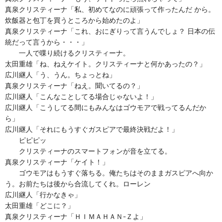
真泉クリスティーナ「私、初めてなのに頑張って作ったんだ から。
炊飯器と包丁を買うところから始めたのよ」
真泉クリスティーナ「これ、おにぎりって言うんでしょ？ 日本の伝
統だって言うから・・・」
一人で喋り続けるクリスティーナ。
太田重雄「ね、ねえケイト。クリスティーナと何かあったの？」
広川継人「う、うん。ちょっとね」
真泉クリスティーナ「ねえ。聞いてるの？」
広川継人「こんなことしてる場合じゃないよ！」
広川継人「こうしてる間にもみんなはゴウモアで戦ってるんだか
ら」
広川継人「それにもうすぐガスピアで最終決戦だよ！」
ピピピッ
クリスティーナのスマートフォンが音を立てる。
真泉クリスティーナ「ケイト！」
ゴウモアはもうすぐ落ちる。俺たちはそのままガスピアへ向か
う。お前たちは後から合流してくれ。ローレン
広川継人「行かなきゃ」
太田重雄「どこに？」
真泉クリスティーナ「ＨＩＭＡＨＡＮ-Ｚよ」