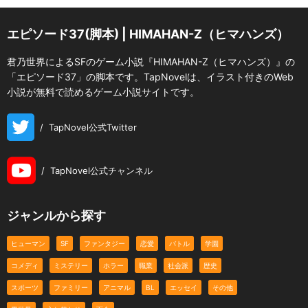
エピソード37(脚本) | HIMAHAN-Z（ヒマハンズ）
君乃世界によるSFのゲーム小説『HIMAHAN-Z（ヒマハンズ）』の
「エピソード37」の脚本です。TapNovelは、イラスト付きのWeb
小説が無料で読めるゲーム小説サイトです。
/
TapNovel公式Twitter
/
TapNovel公式チャンネル
ジャンルから探す
ヒューマン
SF
ファンタジー
恋愛
バトル
学園
コメディ
ミステリー
ホラー
職業
社会派
歴史
スポーツ
ファミリー
アニマル
BL
エッセイ
その他