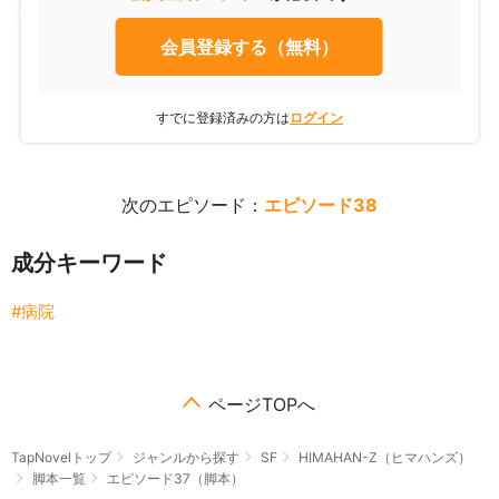
真泉マリー「ＨＩＭＡＨＡＮ-Ｚに欠陥はございません」
会員登録する（無料）
すでに登録済みの方は
ログイン
次のエピソード：
エピソード38
成分キーワード
病院
ページTOPへ
TapNovelトップ
ジャンルから探す
SF
HIMAHAN-Z（ヒマハンズ）
脚本一覧
エピソード37（脚本）