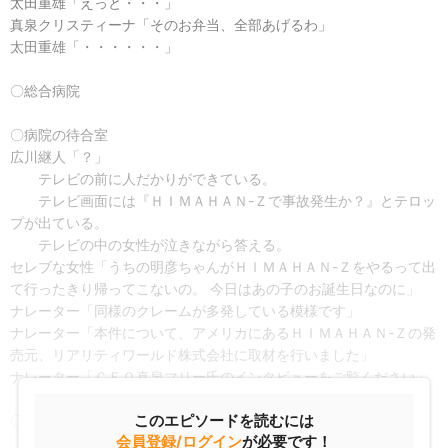
太田重雄「えっと・・・」
真泉クリスティーナ「そのお弁当、全部あげるわ」
太田重雄「・・・・・・」
〇総合病院
〇病院の待合室
広川継人「？」
テレビの前に人だかりができている。
テレビ画面には『ＨＩＭＡＨＡＮ-Ｚで事故発生か？』とテロッ
プが出ている。
テレビの中の女性が泣きながら答える。
セレブな女性「うちの明彦ちゃんがＨＩＭＡＨＡＮ-Ｚをやるって出
て行ったきり帰ってこないの。 今日はあの子のお誕生日なのに」
ナレーター「同様のクレームが多発している模様です」
ナレーター「本件について、アメリカにあるＨＩＭＡＨＡＮ-Ｚの発
売元、リアリティワールド株式会社に取材を行いました」
ナレーター「ＣＥＯ真泉マリー氏のインタビューをご覧ください」
このエピソードを読むには
〇超高層ビル
会員登録/ログイン
が必要です！
ビルの玄関で、マリーが記者に囲まれている。