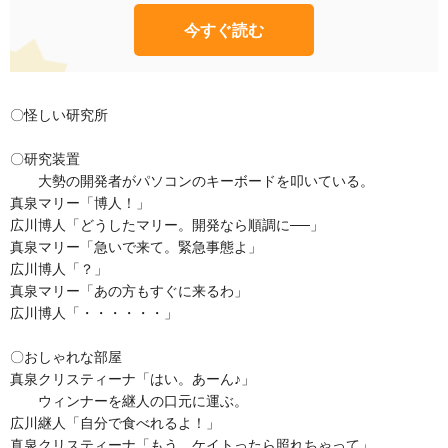
今すぐ読む
〇怪しい研究所
〇研究装置
大勢の開発者がパソコンのキーボードを叩いている。
真泉マリー「博人！」
広川博人「どうしたマリー。開発なら順調に──」
真泉マリー「急いで来て。緊急事態よ」
広川博人「？」
真泉マリー「あの方もすぐに来るわ」
広川博人「・・・・・・」
〇おしゃれな部屋
真泉クリスティーナ「はい。あーん♪」
ウィンナーを継人の口元に運ぶ。
広川継人「自分で食べれるよ！」
真泉クリスティーナ「もう、ケイトったら照れちゃって」