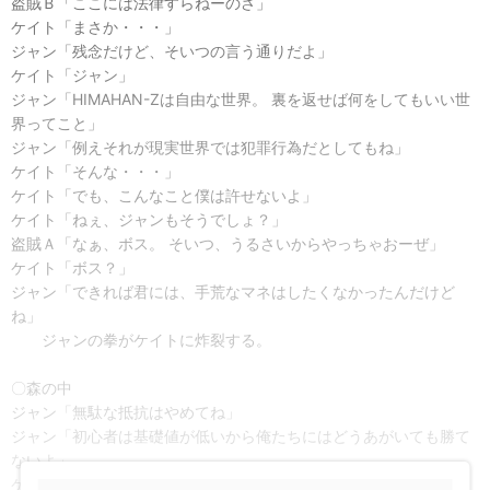
盗賊Ｂ「ここには法律すらねーのさ」
ケイト「まさか・・・」
ジャン「残念だけど、そいつの言う通りだよ」
ケイト「ジャン」
ジャン「HIMAHAN-Zは自由な世界。 裏を返せば何をしてもいい世
界ってこと」
ジャン「例えそれが現実世界では犯罪行為だとしてもね」
ケイト「そんな・・・」
ケイト「でも、こんなこと僕は許せないよ」
ケイト「ねぇ、ジャンもそうでしょ？」
盗賊Ａ「なぁ、ボス。 そいつ、うるさいからやっちゃおーぜ」
ケイト「ボス？」
ジャン「できれば君には、手荒なマネはしたくなかったんだけど
ね」
ジャンの拳がケイトに炸裂する。
〇森の中
ジャン「無駄な抵抗はやめてね」
ジャン「初心者は基礎値が低いから俺たちにはどうあがいても勝て
ないよ」
ケイト「抵抗なんてしないよ」