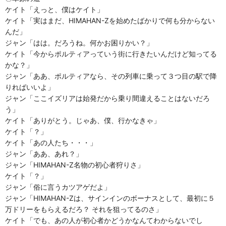
ケイト「えっと、僕はケイト」
ケイト「実はまだ、HIMAHAN-Zを始めたばかりで何も分からない
んだ」
ジャン「はは。だろうね。何かお困りかい？」
ケイト「今からポルティアっていう街に行きたいんだけど知ってる
かな？」
ジャン「ああ、ポルティアなら、その列車に乗って３つ目の駅で降
りればいいよ」
ジャン「ここイズリアは始発だから乗り間違えることはないだろ
う」
ケイト「ありがとう。じゃあ、僕、行かなきゃ」
ケイト「？」
ケイト「あの人たち・・・」
ジャン「ああ、あれ？」
ジャン「HIMAHAN-Z名物の初心者狩りさ」
ケイト「？」
ジャン「俗に言うカツアゲだよ」
ジャン「HIMAHAN-Zは、サインインのボーナスとして、最初に５
万ドリーをもらえるだろ？ それを狙ってるのさ」
ケイト「でも、あの人が初心者かどうかなんてわからないでし