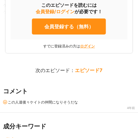
このエピソードを読むには
ケイト「そんなことより、約束は守ってもらうからね」
会員登録/ログイン
が必要です！
ケイト「僕が２人分払うから、その人には手を出さないって」
ジャン「俺もそこまで悪党じゃない。 男の約束は守るよ」
会員登録する（無料）
すでに登録済みの方は
ログイン
次のエピソード：
エピソード7
コメント
この人達後々ケイトの仲間になりそうだな
4年前
成分キーワード