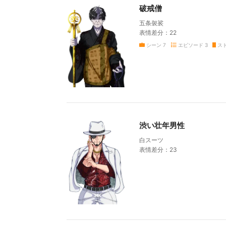
破戒僧
五条袈裟
表情差分：22
シーン
7
エピソード
3
ス
渋い壮年男性
白スーツ
表情差分：23