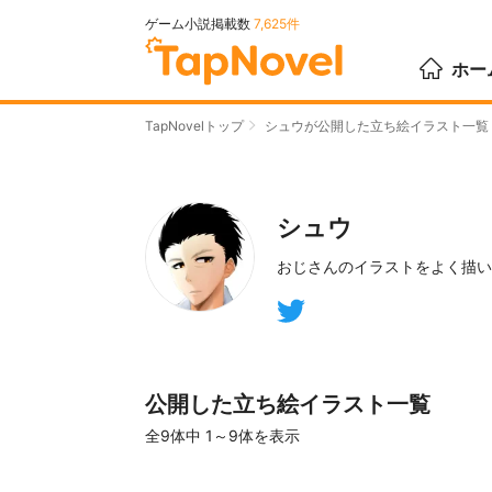
ゲーム小説掲載数
7,625件
ホー
TapNovelトップ
シュウが公開した立ち絵イラスト一覧
シュウ
おじさんのイラストをよく描い
公開した立ち絵イラスト一覧
全9体
中 1～9体を表示