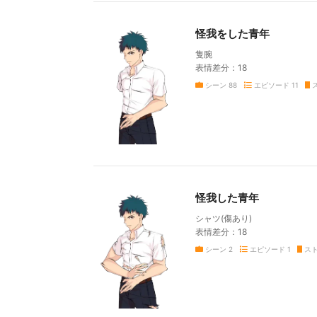
怪我をした青年
隻腕
表情差分：18
シーン
88
エピソード
11
怪我した青年
シャツ(傷あり)
表情差分：18
シーン
2
エピソード
1
ス