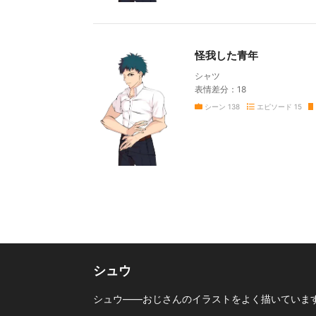
怪我した青年
シャツ
表情差分：18
シーン
138
エピソード
15
シュウ
シュウ――おじさんのイラストをよく描いています