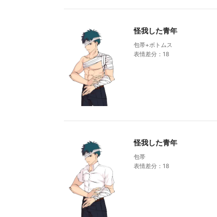
怪我した青年
包帯+ボトムス
表情差分：18
怪我した青年
包帯
表情差分：18