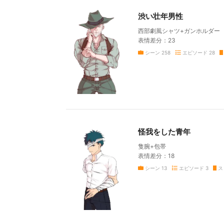
渋い壮年男性
西部劇風シャツ+ガンホルダー
表情差分：23
シーン
258
エピソード
28
怪我をした青年
隻腕+包帯
表情差分：18
シーン
13
エピソード
3
ス