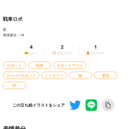
戦車ロボ
黒
表情差分：14
4
2
1
シーン
エピソード
ストーリー
ロボット
戦車
ロボットアニメ
スーパーロボット
ミリタリー
敵
悪役
SF
この立ち絵イラストをシェア
表情差分