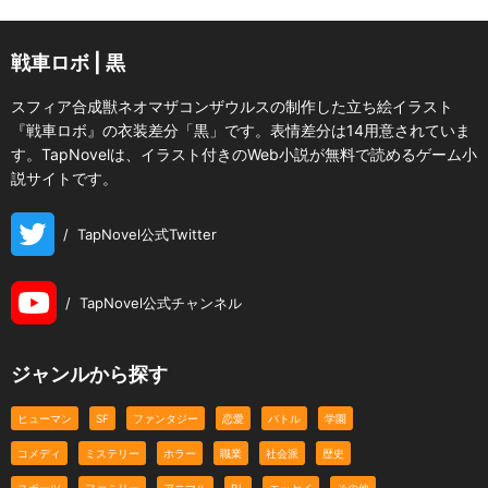
戦車ロボ | 黒
スフィア合成獣ネオマザコンザウルスの制作した立ち絵イラスト
『戦車ロボ』の衣装差分「黒」です。表情差分は14用意されていま
す。TapNovelは、イラスト付きのWeb小説が無料で読めるゲーム小
説サイトです。
/
TapNovel公式Twitter
/
TapNovel公式チャンネル
ジャンルから探す
ヒューマン
SF
ファンタジー
恋愛
バトル
学園
コメディ
ミステリー
ホラー
職業
社会派
歴史