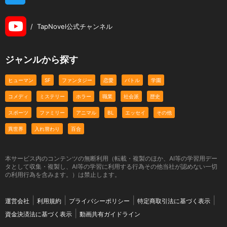
/
TapNovel公式チャンネル
ジャンルから探す
ヒューマン
SF
ファンタジー
恋愛
バトル
学園
コメディ
ミステリー
ホラー
職業
社会派
歴史
スポーツ
ファミリー
アニマル
BL
エッセイ
その他
異世界
入れ替わり
百合
本サービス内のコンテンツの無断利用（転載・複製のほか、AI等の学習用デー
タとして収集・複製し、AI等の学習に利用する行為その他当社が認めない一切
の利用行為を含みます。）は禁止します。
運営会社
利用規約
プライバシーポリシー
特定商取引法に基づく表示
資金決済法に基づく表示
動画共有ガイドライン