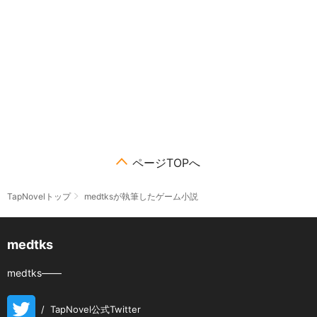
ページTOPへ
TapNovelトップ
medtksが執筆したゲーム小説
medtks
medtks――
/
TapNovel公式Twitter