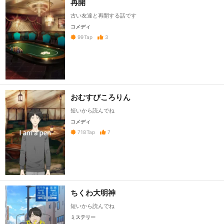
再開
古い友達と再開する話です
コメディ
3
99
Tap
おむすびころりん
短いから読んでね
コメディ
7
718
Tap
ちくわ大明神
短いから読んでね
ミステリー