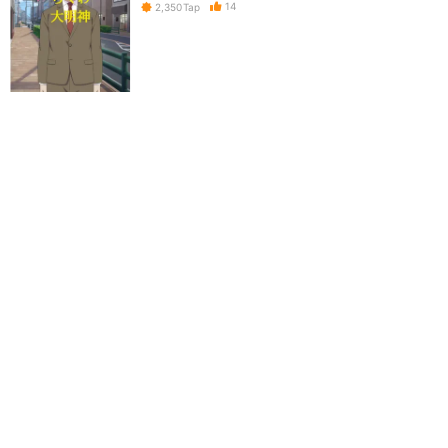
14
2,350
Tap