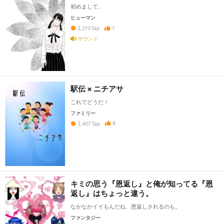
初めまして。
ヒューマン
7
2,210
Tap
サウンド
駅伝 × ニチアサ
これでどうだ！
ファミリー
8
2,407
Tap
キミの思う『恩返し』と俺が知ってる『恩
返し』はちょっと違う。
なかなかイイもんだね、恩返しされるのも。
ファンタジー