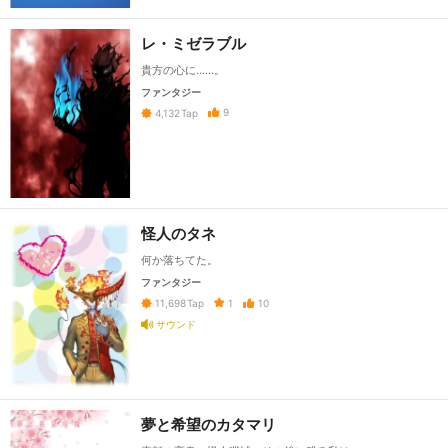
レ・ミゼラブル
貴方の心に……。
ファンタジー
9
4,132
Tap
怪人のタネ
何か落ちてた。
ファンタジー
1
10
11,698
Tap
サウンド
夢と希望のカタマリ