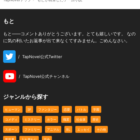
もと
もと――コメントありがとうございます。とても嬉しいです。 なの
に気の利いたお返事が出て来なくてすみません。ごめんなさい。
/
TapNovel公式Twitter
/
TapNovel公式チャンネル
ジャンルから探す
ヒューマン
SF
ファンタジー
恋愛
バトル
学園
コメディ
ミステリー
ホラー
職業
社会派
歴史
スポーツ
ファミリー
アニマル
BL
エッセイ
その他
異世界
入れ替わり
百合