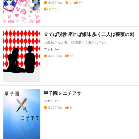
1
17
4,457
Tap
サウンド
立てば説教 座れば嫌味 歩く二人は薔薇の刺
お義母さんと私、結構楽しく暮らしてた。
ファミリー
47
4,223
Tap
甲子園 × ニチアサ
ファミリー
9
3,727
Tap