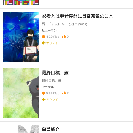
忍者とは申せ存外に日常茶飯のこと
否、「にんにん」とは言わぬぞ。
ヒューマン
9
4,229
Tap
サウンド
最終目標、嫁
最終目標、嫁
アニマル
11
5,999
Tap
サウンド
自己紹介