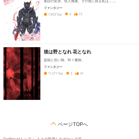
素顔の変身、怪人殲滅、その後に残る私は……。
ファンタジー
3
13
7,953
Tap
後は野となれ 花となれ
盗賊と拾い物、時々魔物。
ファンタジー
2
41
11,571
Tap
ページTOPへ
TapNovelトップ
もとが執筆したゲーム小説