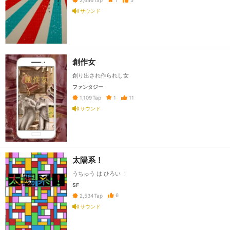
2,646
Tap
サウンド
創作女
創り出され作られし女
ファンタジー
1
11
1,109
Tap
サウンド
太陽系！
うちゅう は ひろい ！
SF
6
2,534
Tap
サウンド