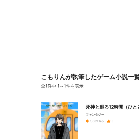
こもりんが執筆したゲーム小説一
全1件
中 1～1件を表示
死神と廻る12時間（ひと
ファンタジー
5
1,889
Tap