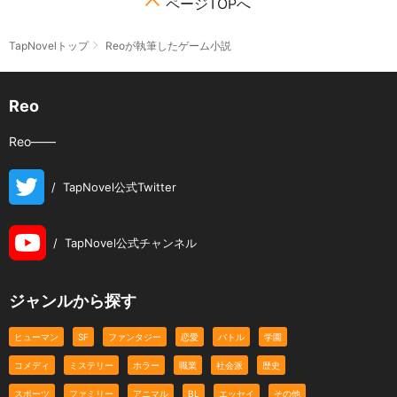
ページTOPへ
TapNovelトップ
Reoが執筆したゲーム小説
Reo
Reo――
/
TapNovel公式Twitter
/
TapNovel公式チャンネル
ジャンルから探す
ヒューマン
SF
ファンタジー
恋愛
バトル
学園
コメディ
ミステリー
ホラー
職業
社会派
歴史
スポーツ
ファミリー
アニマル
BL
エッセイ
その他