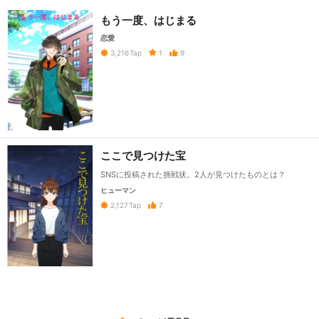
もう一度、はじまる
恋愛
1
9
3,216
Tap
ここで見つけた宝
SNSに投稿された挑戦状。2人が見つけたものとは？
ヒューマン
7
2,127
Tap