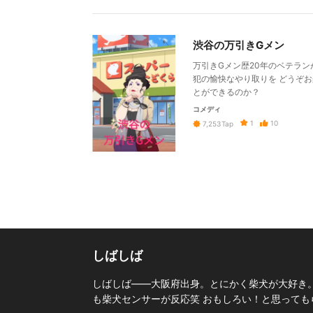
渋谷の万引きGメン
万引きGメン歴20年のベテラン
犯の愉快なやり取りを どうぞお
とができるのか？
コメディ
1
10
7,253
Tap
しばしば
しばしば――大阪府出身。とにかく柴犬が大好き。
も柴犬センサーが反応笑 おもしろい！と思ってもら