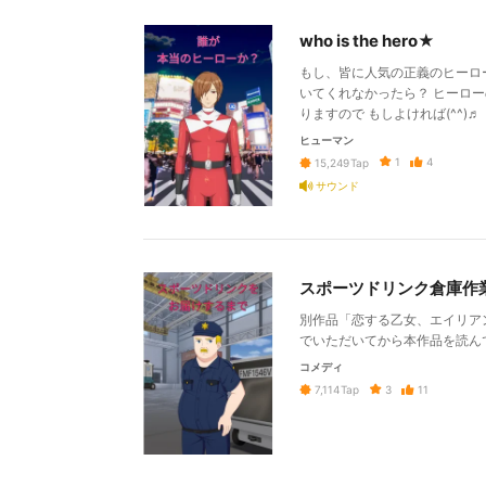
who is the hero★
もし、皆に人気の正義のヒーロ
いてくれなかったら？ ヒーロ
りますので もしよければ(^^)♬
ヒューマン
1
4
15,249
Tap
サウンド
スポーツドリンク倉庫作
別作品「恋する乙女、エイリアン
でいただいてから本作品を読ん
コメディ
3
11
7,114
Tap