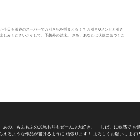
が 今日も渋谷のスーパーで万引き犯を捕まえる！？ 万引きGメンと万引き
楽しみください♫ そして、予想外の結末。 さあ、あなたは伏線に気づくこ
 あの、もふもふの尻尾も耳もぜーんぶ大好き。 「しば」に敏感で お
えるような作品が書けるように 頑張ります！ よろしくお願いします(*^