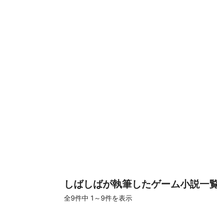
しばしばが執筆したゲーム小説一
全9件
中 1～9件を表示