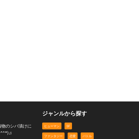
ジャンルから探す
漬物のシバ漬けに
ヒューマン
SF
^*)♫
ファンタジー
恋愛
バトル