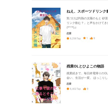
ねえ、スポーツドリンク
気づけば灼熱の太陽のもと 砂
リンク飲む？」と声をかけてき
(*^^*)♫
恋愛
1
8
6,256
Tap
残業OLとひよこの物語
残業続きで、毎日終電帰りのOL
会い、生活が一変。 ほっこりし
恋愛
9
6,402
Tap