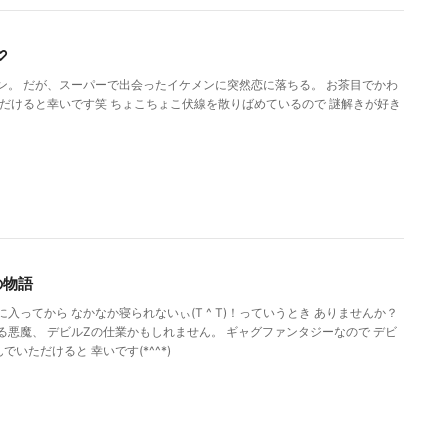
♡
ン。 だが、スーパーで出会ったイケメンに突然恋に落ちる。 お茶目でかわ
だけると幸いです笑 ちょこちょこ伏線を散りばめているので 謎解きが好き
の物語
入ってから なかなか寝られないぃ(T ^ T)！っていうとき ありませんか？
悪魔、 デビルZの仕業かもしれません。 ギャグファンタジーなので デビ
いただけると 幸いです(*^^*)