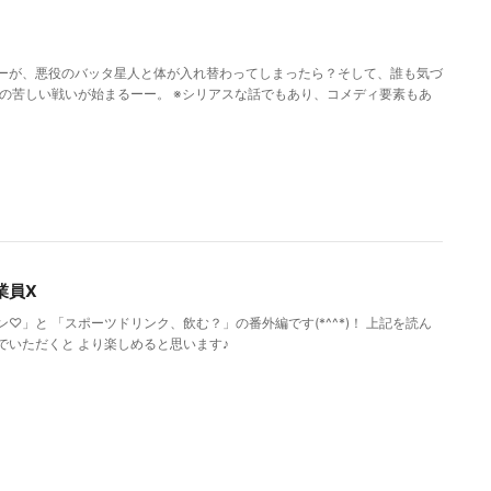
ーが、悪役のバッタ星人と体が入れ替わってしまったら？そして、誰も気づ
ーの苦しい戦いが始まるーー。 ※シリアスな話でもあり、コメディ要素もあ
業員X
♡」と 「スポーツドリンク、飲む？」の番外編です(*^^*)！ 上記を読ん
でいただくと より楽しめると思います♪