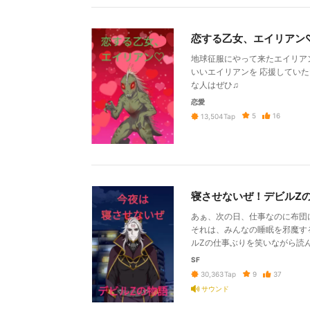
恋する乙女、エイリアン
地球征服にやって来たエイリア
いいエイリアンを 応援していた
な人はぜひ♫
恋愛
5
16
13,504
Tap
寝させないぜ！デビルZ
あぁ、次の日、仕事なのに布団に
それは、みんなの睡眠を邪魔する
ルZの仕事ぶりを笑いながら読んで
SF
9
37
30,363
Tap
サウンド