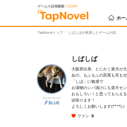
ゲーム小説掲載数
7,626件
ホー
TapNovelトップ
しばしばが執筆したゲーム小説
しばしば
大阪府出身。とにかく柴犬が大
あの、もふもふの尻尾も耳もぜ
「しば」に敏感で
お漬物のシバ漬けにも柴犬セン
おもしろい！と思ってもらえる
ライターランク
頑張ります！
BLUE
よろしくお願いします(*^^*)♫
ファン
9