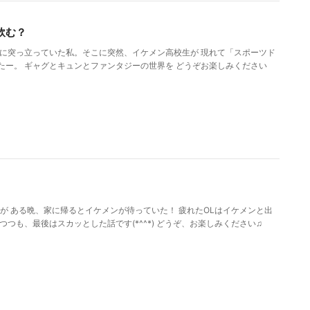
飲む？
漠に突っ立っていた私。そこに突然、イケメン高校生が 現れて「スポーツド
たー。 ギャグとキュンとファンタジーの世界を どうぞお楽しみください
が ある晩、家に帰るとイケメンが待っていた！ 疲れたOLはイケメンと出
つつも、最後はスカッとした話です(*^^*) どうぞ、お楽しみください♫