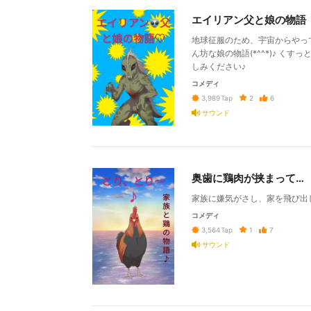
エイリアン父と娘の物語
地球征服のため、宇宙からやっ
ん坊な娘の物語(*^^*)♪ 
しみください♪
コメディ
2
6
3,989
Tap
サウンド
奥歯に鶏肉が挟まって…
家族に嫌気がさし、家を飛び出
コメディ
1
7
3,564
Tap
サウンド