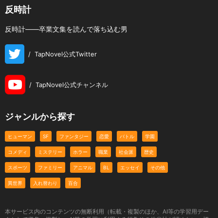
反時計
反時計――卒業文集を読んで落ち込む男
/
TapNovel公式Twitter
/
TapNovel公式チャンネル
ジャンルから探す
ヒューマン
SF
ファンタジー
恋愛
バトル
学園
コメディ
ミステリー
ホラー
職業
社会派
歴史
スポーツ
ファミリー
アニマル
BL
エッセイ
その他
異世界
入れ替わり
百合
本サービス内のコンテンツの無断利用（転載・複製のほか、AI等の学習用デー