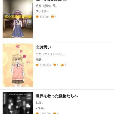
略奪（家族）愛。
ファミリー
4
876
Tap
欠片思い
カケラオモイのふたり。
恋愛
1
7
2,866
Tap
世界を救った怪物たちへ
戦後。
バトル
4
1,294
Tap