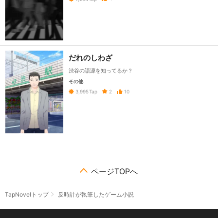
だれのしわざ
渋谷の語源を知ってるか？
その他
2
10
3,995
Tap
ページTOPへ
TapNovelトップ
反時計が執筆したゲーム小説