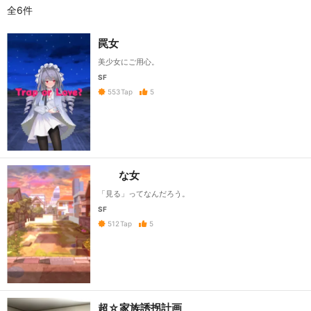
全6件
罠女
美少女にご用心。
SF
5
553
Tap
な女
「見る」ってなんだろう。
SF
5
512
Tap
超☆家族誘拐計画