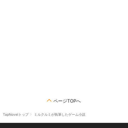
ページTOPへ
TapNovelトップ
ミルクルミが執筆したゲーム小説