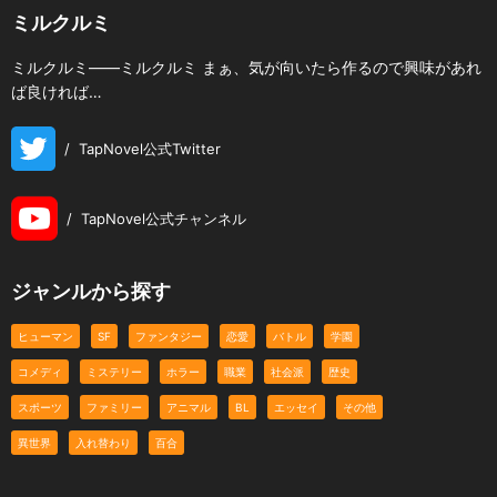
ミルクルミ
ミルクルミ――ミルクルミ まぁ、気が向いたら作るので興味があれ
ば良ければ…
/
TapNovel公式Twitter
/
TapNovel公式チャンネル
ジャンルから探す
ヒューマン
SF
ファンタジー
恋愛
バトル
学園
コメディ
ミステリー
ホラー
職業
社会派
歴史
スポーツ
ファミリー
アニマル
BL
エッセイ
その他
異世界
入れ替わり
百合