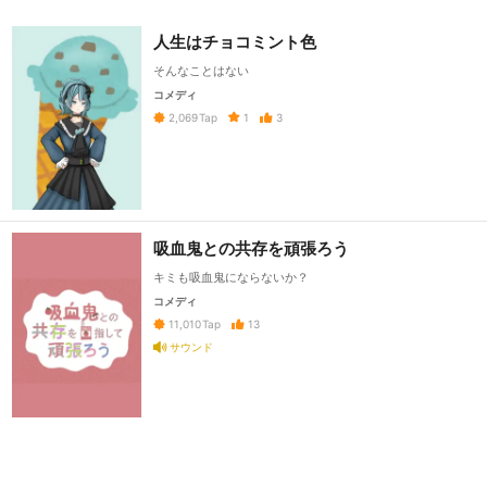
人生はチョコミント色
そんなことはない
コメディ
1
3
2,069
Tap
吸血鬼との共存を頑張ろう
キミも吸血鬼にならないか？
コメディ
13
11,010
Tap
サウンド