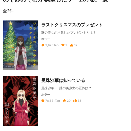
全2件
ラストクリスマスのプレゼント
謎の美女が用意したプレゼントとは？
ホラー
1
17
9,673
Tap
曼珠沙華は知っている
曼殊沙華……謎の美少女の正体は？
ホラー
20
85
70,531
Tap