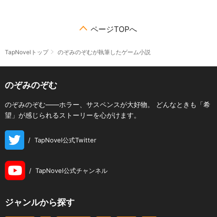
ページTOPへ
TapNovelトップ
のぞみのぞむが執筆したゲーム小説
のぞみのぞむ
のぞみのぞむ――ホラー、サスペンスが大好物。 どんなときも「希
望」が感じられるストーリーを心がけます。
/
TapNovel公式Twitter
/
TapNovel公式チャンネル
ジャンルから探す