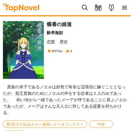
蝶番の娘達
酔亭無財
恋愛
歴史
805
Tap
4
貴族の末子であるノエルは好色で有名な辺境伯に嫁ぐこととなっ
たが、貧乏貴族のためにノエルの伴をする従者は１人のみであっ
た。 幼い頃から一緒であったメーアが伴であることに喜ぶノエル
であったが、メーアはそんな主人公に対してある提案を持ちかけ
る。
第1回タテ読みカラー漫画シナリオコンテスト
中世