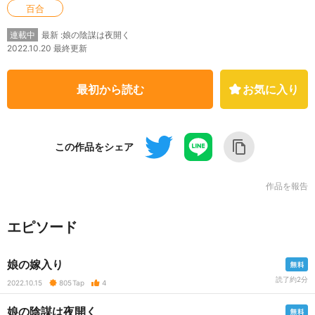
百合
最新 :娘の陰謀は夜開く
連載中
2022.10.20 最終更新
最初から読む
お気に入り
この作品をシェア
作品を報告
エピソード
娘の嫁入り
読了約2分
2022.10.15
805
Tap
4
娘の陰謀は夜開く