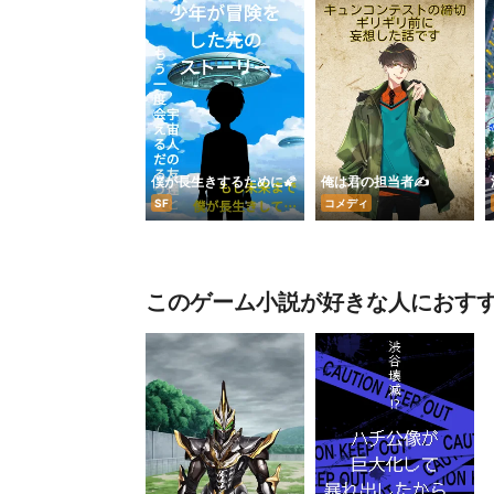
僕が長生きするために🌠
俺は君の担当者✍️
SF
コメディ
このゲーム小説が好きな人におす