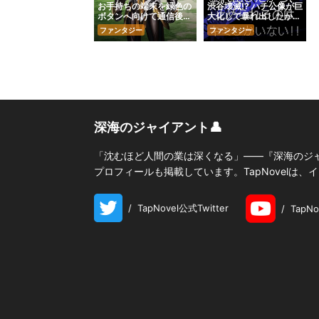
お手持ちの端末を緑色の
渋谷壊滅⁉ ハチ公像が巨
ボタンへ向けて通信後、
大化して暴れ出したか
滅亡可能です。
ら、止められるのはキミ
ファンタジー
ファンタジー
しかいない!!
深海のジャイアント👤
「沈むほど人間の業は深くなる」――『深海のジ
プロフィールも掲載しています。TapNovelは
/
TapNovel公式Twitter
/
TapN