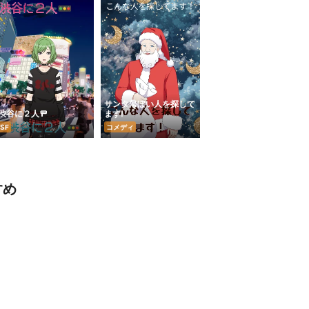
サンタ🎅ぽい人を探して
渋谷に２人🚥
ます!
SF
コメディ
すめ