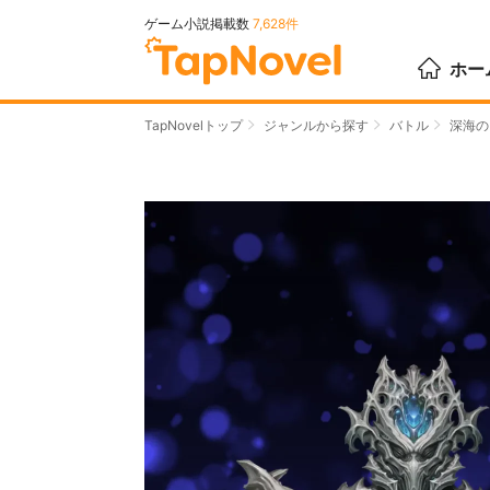
ゲーム小説掲載数
7,628件
ホー
TapNovelトップ
ジャンルから探す
バトル
深海の