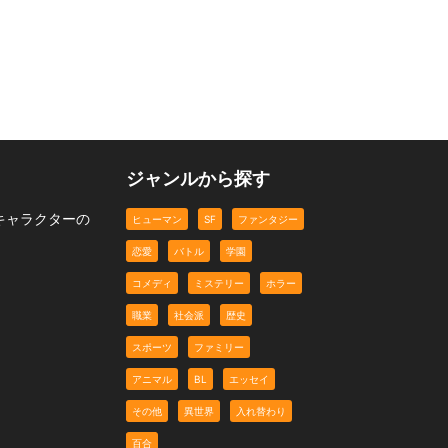
ジャンルから探す
キャラクターの
ヒューマン
SF
ファンタジー
恋愛
バトル
学園
コメディ
ミステリー
ホラー
職業
社会派
歴史
スポーツ
ファミリー
アニマル
BL
エッセイ
その他
異世界
入れ替わり
百合