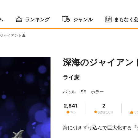
ム
ランキング
ジャンル
まもなく
ジャイアント👤
深海のジャイアント
ライ麦
バトル
SF
ホラー
2,841
2
Tap
お気に入り
リ
海に引きずり込んで巨大化する『