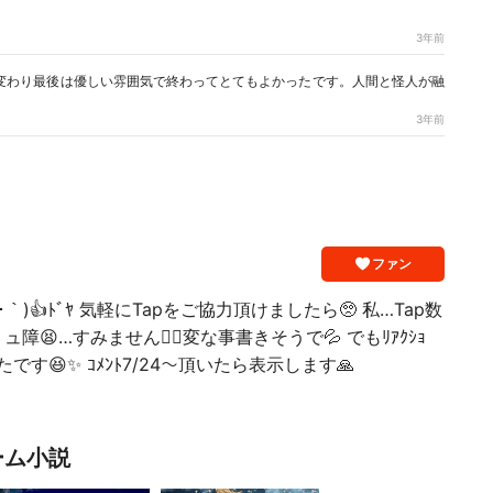
3年前
変わり最後は優しい雰囲気で終わってとてもよかったです。人間と怪人が融
3年前
ファン
･´ｰ･｀)👍ﾄﾞﾔ 気軽にTapをご協力頂けましたら🥺 私…Tap数
😫…すみません🙇‍♀変な事書きそうで💦 でもﾘｱｸｼｮ
です😆✨ ｺﾒﾝﾄ7/24〜頂いたら表示します🙏
ーム小説