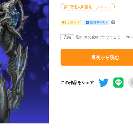
第1回怪人IP開発コンテスト
動画共有OK
サウンド
完結
202
最新 :海の魔物はすぐそこに…
最初から読む
この作品をシェア