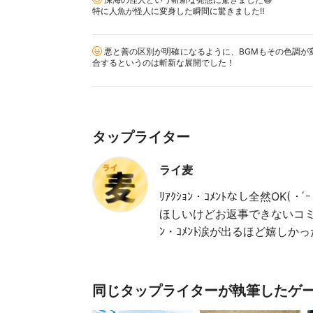
特に人魚が怪人に変身した瞬間に驚きました‼️
悪と善の区別が明確になるように、BGMもその色調が
合するというのは斬新な展開でした！
タップライター
ライ麦
ﾘｱｸｼｮﾝ・ｺﾒﾝﾄなし全然OK( 
ほしいけどお返事できないコミュ障
ﾝ・ｺﾒﾝﾄ涙が出るほど嬉しかった
同じタップライターが執筆したゲ