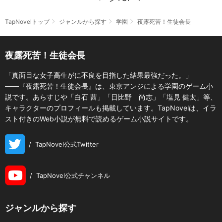
TapNovelトップ
ジャンルから探す
学園
夜露死苦！生徒会長
夜露死苦！生徒会長
「真面目な女子高生がに不良を目指した結果最強だった。」
――『夜露死苦！生徒会長』は、東京アンジによる学園のゲーム小
説です。あらすじや「白石 茜」「日比野 尚志」「塩見 健太」等、
キャラクターのプロフィールも掲載しています。TapNovelは、イラ
スト付きのWeb小説が無料で読めるゲーム小説サイトです。
/
TapNovel公式Twitter
/
TapNovel公式チャンネル
ジャンルから探す