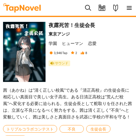
夜露死苦！生徒会長
東京アンジ
学園
ヒューマン
恋愛
3,946
Tap
2
8
サウンド
茜（あかね）は”清く正しい校風”である『清正高校』の生徒会長に
相応しい真面目で美しい女子高生。ある日清正高校は”荒んだ校
風”へ変化する必要に迫られる。生徒会長として舵取りを任された茜
は、立派な不良になるべく努力をする。茜は清く正しく”不良”へと
変貌していく。茜は美しさと真面目さを武器に学校の平和を守る！
トリプルコラボコンテスト
不良
生徒会長