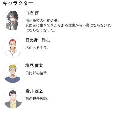
キャラクター
白石 茜
清正高校の生徒会長。
真面目に生きてきたがある理由から不良にならなけれ
ばならなくなった。
日比野 尚志
名のある不良。
塩見 健太
日比野の後輩。
岩井 照之
茜の担任教師。