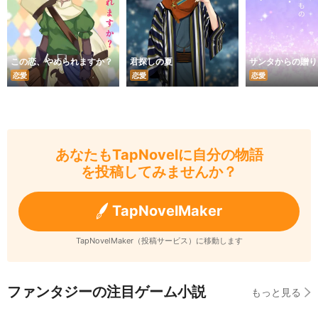
この恋、やめられますか？
君探しの夏
サンタからの贈り
恋愛
恋愛
恋愛
あなたもTapNovelに自分の物語
を投稿してみませんか？
TapNovelMaker
TapNovelMaker（投稿サービス）に移動します
ファンタジーの注目ゲーム小説
もっと見る