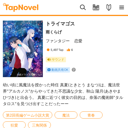
トライマゴス
雨くらげ
ファンタジー
恋愛
5,497
Tap
6
サウンド
動画共有OK
表紙イラスト：雨くらげ
幼い頃に風魔法を授かった時任 真夏(ときとう まなつ)は、魔法世
界"アルカノス"からやってきた不思議な少女、秋山 陽月(あきやま
ひづき)と出会う。 真夏に近づく彼女の目的は、奈落の魔術師"タル
タロス"を見つけ出すことだったーー
第2回長編ゲーム小説大賞
魔法
青春
狂愛
三角関係