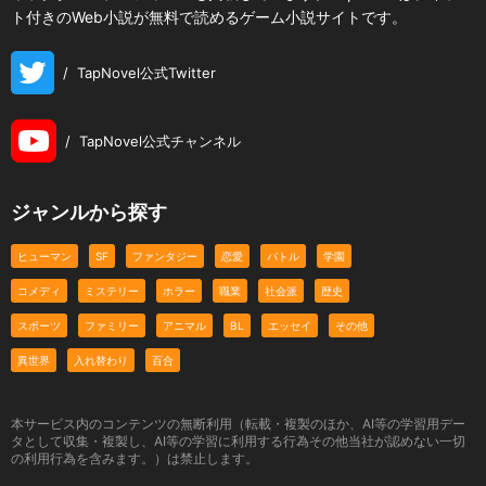
ト付きのWeb小説が無料で読めるゲーム小説サイトです。
/
TapNovel公式Twitter
/
TapNovel公式チャンネル
ジャンルから探す
ヒューマン
SF
ファンタジー
恋愛
バトル
学園
コメディ
ミステリー
ホラー
職業
社会派
歴史
スポーツ
ファミリー
アニマル
BL
エッセイ
その他
異世界
入れ替わり
百合
本サービス内のコンテンツの無断利用（転載・複製のほか、AI等の学習用デー
タとして収集・複製し、AI等の学習に利用する行為その他当社が認めない一切
の利用行為を含みます。）は禁止します。