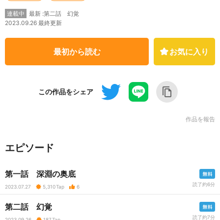
最新 :第二話 幻覚
連載中
2023.09.26 最終更新
最初から読む
お気に入り
この作品をシェア
作品を報告
エピソード
第一話 深淵の奥底
読了約6分
2023.07.27
5,310
Tap
6
第二話 幻覚
読了約7分
2023.09.26
187
Tap