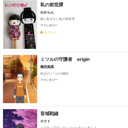
私の前世譚
わからん
嬉し恥ずかし私の前世考
ファンタジー
サウンド
ミツルの守護者 origin
鶴見能真
幼少のミツルの物語
ファンタジー
音域戦線
ロクト
ソプラノアタック！フォルテッシモ！！