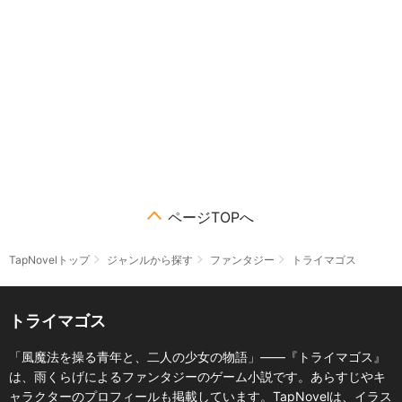
ページTOPへ
TapNovelトップ
ジャンルから探す
ファンタジー
トライマゴス
トライマゴス
「風魔法を操る青年と、二人の少女の物語」――『トライマゴス』
は、雨くらげによるファンタジーのゲーム小説です。あらすじやキ
ャラクターのプロフィールも掲載しています。TapNovelは、イラス