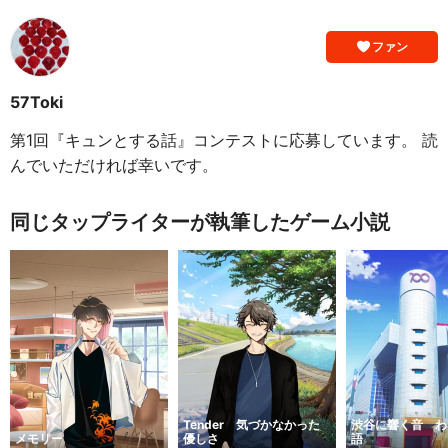
ファン
57Toki
第1回『キュンとする話』コンテストに応募しています。 読
んでいただければ幸いです。
同じタップライターが執筆したゲーム小説
Tender 気づかなかった
渋谷に響く音 わ
メモリー
優しさ
語