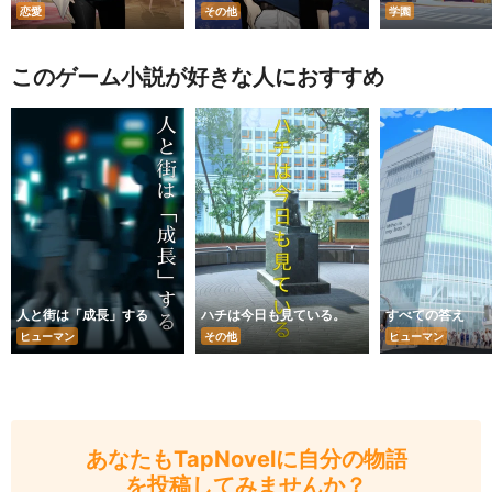
恋愛
その他
学園
このゲーム小説が好きな人におすすめ
人と街は「成長」する
ハチは今日も見ている。
すべての答え
ヒューマン
その他
ヒューマン
あなたもTapNovelに自分の物語
を投稿してみませんか？