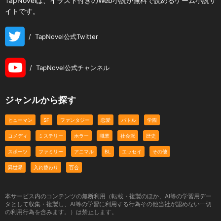
TapNovelは、イラスト付きのWeb小説が無料で読めるゲーム小説サ
イトです。
/
TapNovel公式Twitter
/
TapNovel公式チャンネル
ジャンルから探す
ヒューマン
SF
ファンタジー
恋愛
バトル
学園
コメディ
ミステリー
ホラー
職業
社会派
歴史
スポーツ
ファミリー
アニマル
BL
エッセイ
その他
異世界
入れ替わり
百合
本サービス内のコンテンツの無断利用（転載・複製のほか、AI等の学習用デー
タとして収集・複製し、AI等の学習に利用する行為その他当社が認めない一切
の利用行為を含みます。）は禁止します。