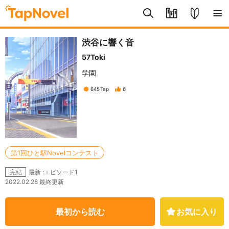
渋谷に響く音
57Toki
学園
645
Tap
6
第1回ひと駅Novelコンテスト
最新 :エピソード1
完結
2022.02.28 最終更新
最初から読む
お気に入り