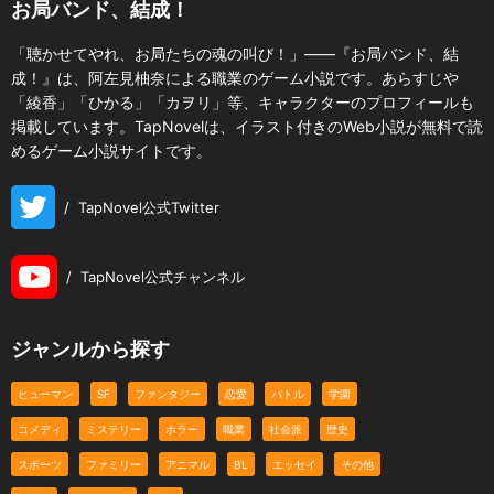
お局バンド、結成！
「聴かせてやれ、お局たちの魂の叫び！」――『お局バンド、結
成！』は、阿左見柚奈による職業のゲーム小説です。あらすじや
「綾香」「ひかる」「カヲリ」等、キャラクターのプロフィールも
掲載しています。TapNovelは、イラスト付きのWeb小説が無料で読
めるゲーム小説サイトです。
/
TapNovel公式Twitter
/
TapNovel公式チャンネル
ジャンルから探す
ヒューマン
SF
ファンタジー
恋愛
バトル
学園
コメディ
ミステリー
ホラー
職業
社会派
歴史
スポーツ
ファミリー
アニマル
BL
エッセイ
その他