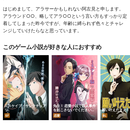
はじめまして、アラサーかもしれない阿左見と申します。
アラウンド○○、略してアラ○○という言い方もすっかり定
着してしまった昨今ですが、年齢に縛られず色々とチャレ
ンジしていけたらなと思っています。
このゲーム小説が好きな人におすすめ
エスケイプ・サンクチュア
先生！ 恋愛小説で殺人事件
リ
を起こさないでください
願い叶えたまえ！
っ！
SF
恋愛
BL