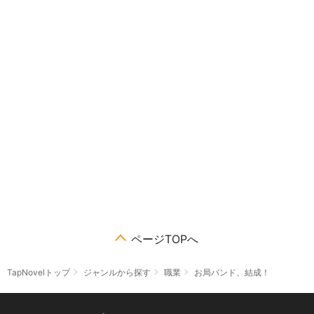
ページTOPへ
TapNovelトップ
ジャンルから探す
職業
お局バンド、結成！