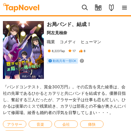
お局バンド、結成！
阿左見柚奈
職業
コメディ
ヒューマン
8,223
Tap
17
8
動画共有一部OK
表紙イラスト：島己
『バンドコンテスト、賞金300万円』。その広告を見た綾香は、会
社の先輩であるひかるとカヲリと共にバンドを結成する。優勝目指
し、奮起する三人だったが、アラサー女子は仕事も恋も忙しい。ひ
かるは後輩のミスで残業続き、カヲリは部長との不倫が奥さんにバ
レて修羅場。綾香も婚約者の浮気を目撃してしまい・・・。
アラサー
音楽
会社
痛快