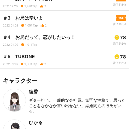
読了約5分
2021.12.26
1,490
Tap
2
＃3 お局は辛いよ
読了約5分
2022.01.02
1,057
Tap
2
＃4 お局だって、恋がしたいっ！
78
読了約5分
2022.01.09
1,011
Tap
＃5 TUBONE
78
読了約5分
2022.01.16
1,063
Tap
2
キャラクター
綾香
ギター担当。一般的な会社員。気弱な性格で、思った
ことをなかなか言い出せない。結婚間近の彼氏がい
る。
ひかる