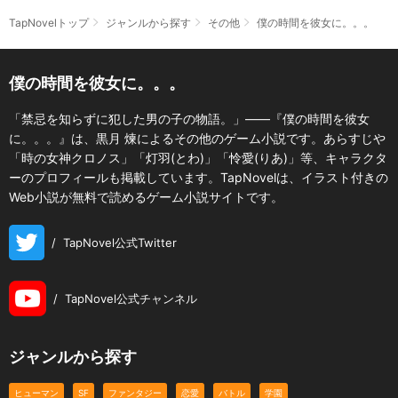
TapNovelトップ
ジャンルから探す
その他
僕の時間を彼女に。。。
僕の時間を彼女に。。。
「禁忌を知らずに犯した男の子の物語。」――『僕の時間を彼女
に。。。』は、黒月 煉によるその他のゲーム小説です。あらすじや
「時の女神クロノス」「灯羽(とわ)」「怜愛(りあ)」等、キャラクタ
ーのプロフィールも掲載しています。TapNovelは、イラスト付きの
Web小説が無料で読めるゲーム小説サイトです。
/
TapNovel公式Twitter
/
TapNovel公式チャンネル
ジャンルから探す
ヒューマン
SF
ファンタジー
恋愛
バトル
学園