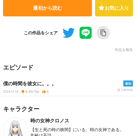
最初から読む
お気に入り
この作品をシェア
作品を報告
エピソード
僕の時間を彼女に。。。
読了約10分
2024.12.14
6,362
Tap
6
キャラクター
時の女神クロノス
【生と死の時の狭間】にいる、時の女神である。
年齢は不詳。