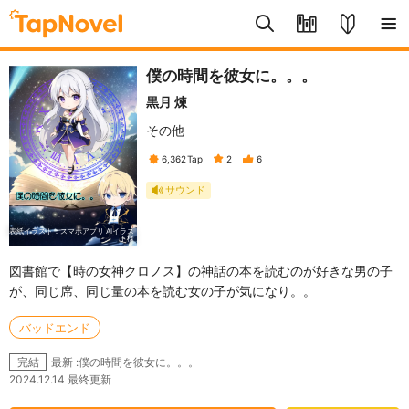
僕の時間を彼女に。。。
黒月 煉
その他
6,362
Tap
2
6
サウンド
表紙イラスト：スマホアプリ AIイラス
ト様
図書館で【時の女神クロノス】の神話の本を読むのが好きな男の子
が、同じ席、同じ量の本を読む女の子が気になり。。
バッドエンド
最新 :僕の時間を彼女に。。。
完結
2024.12.14 最終更新