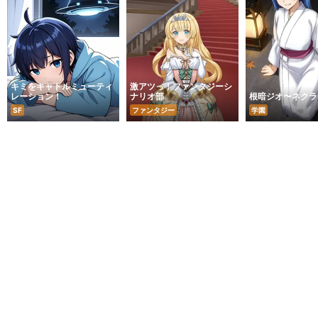
キミをキャトルミューティ
激アツっ！ファンタジーシ
レーション！
ナリオ部
根暗ジオ〜ネクラ
SF
ファンタジー
学園