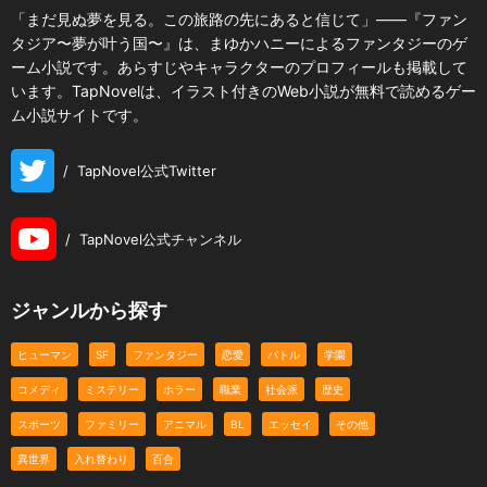
「まだ見ぬ夢を見る。この旅路の先にあると信じて」――『ファン
タジア〜夢が叶う国〜』は、まゆかハニーによるファンタジーのゲ
ーム小説です。あらすじやキャラクターのプロフィールも掲載して
います。TapNovelは、イラスト付きのWeb小説が無料で読めるゲー
ム小説サイトです。
/
TapNovel公式Twitter
/
TapNovel公式チャンネル
ジャンルから探す
ヒューマン
SF
ファンタジー
恋愛
バトル
学園
コメディ
ミステリー
ホラー
職業
社会派
歴史
スポーツ
ファミリー
アニマル
BL
エッセイ
その他
異世界
入れ替わり
百合