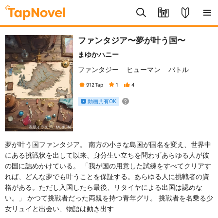
ファンタジア〜夢が叶う国〜
まゆかハニー
ファンタジー
ヒューマン
バトル
912
Tap
1
4
動画共有OK
表紙イラスト：MudLife
夢が叶う国ファンタジア。 南方の小さな島国が国名を変え、世界中
にある挑戦状を出して以来、身分生い立ちを問わずあらゆる人が彼
の国に詰めかけている。 「我が国の用意した試練をすべてクリアす
れば、どんな夢でも叶うことを保証する。あらゆる人に挑戦者の資
格がある。ただし入国したら最後、リタイヤによる出国は認めな
い。」 かつて挑戦者だった両親を持つ青年グリ。 挑戦者を名乗る少
女リュイと出会い、物語は動き出す