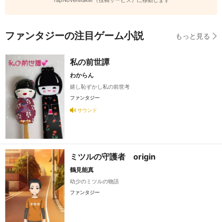
TapNovelMaker（投稿サービス）に移動します
ファンタジーの注目ゲーム小説
もっと見る
私の前世譚
わからん
嬉し恥ずかし私の前世考
ファンタジー
サウンド
ミツルの守護者 origin
鶴見能真
幼少のミツルの物語
ファンタジー