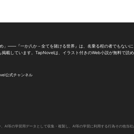
を掴め」――『一か八か－全てを賭ける世界』は、名乗る程の者でもないに
載しています。TapNovelは、イラスト付きのWeb小説が無料で読
ovel公式チャンネル
、AI等の学習用データとして収集・複製し、AI等の学習に利用する行為その他当