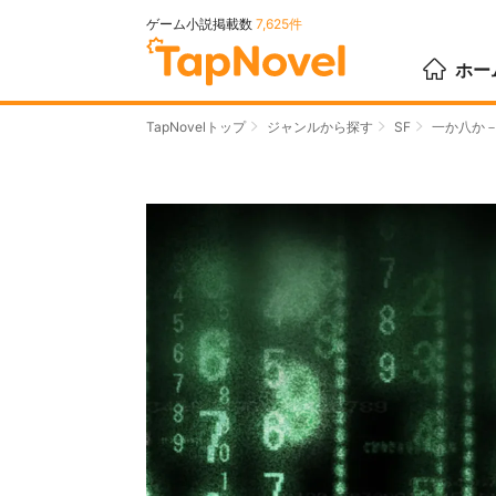
ゲーム小説掲載数
7,625件
ホー
TapNovelトップ
ジャンルから探す
SF
一か八か