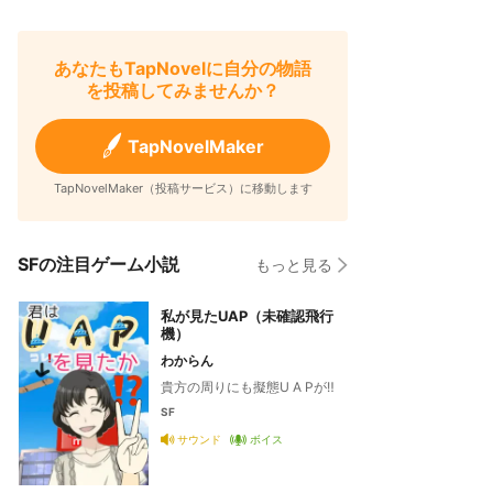
あなたもTapNovelに自分の物語
を投稿してみませんか？
TapNovelMaker
TapNovelMaker（投稿サービス）に移動します
SFの注目ゲーム小説
もっと見る
私が見たUAP（未確認飛行
機）
わからん
貴方の周りにも擬態U A Pが‼️
SF
サウンド
ボイス