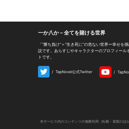
一か八か－全てを賭ける世界
「“勝ち負け”＝“生き死に”の危ない世界ー幸せ
説です。あらすじやキャラクターのプロフィールも掲
トです。
/
TapNovel公式Twitter
/
TapN
本サービス内のコンテンツの無断利用（転載・複製のほか