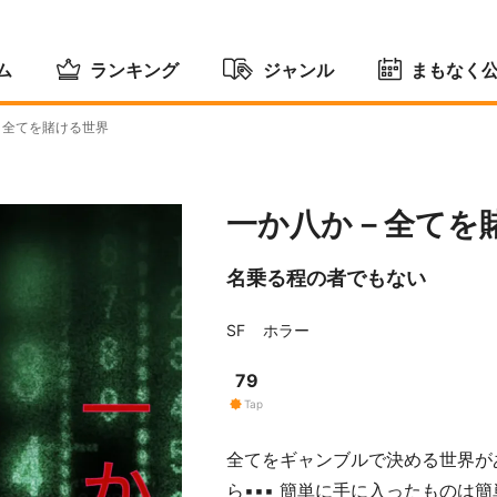
ム
ランキング
ジャンル
まもなく
－全てを賭ける世界
一か八か－全てを
名乗る程の者でもない
SF
ホラー
79
Tap
全てをギャンブルで決める世界が
ら▪▪▪ 簡単に手に入ったものは