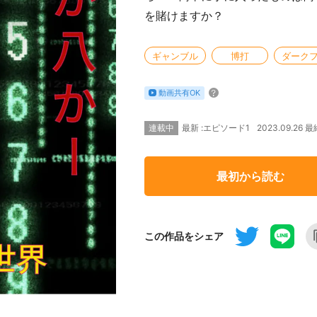
を賭けますか？
ギャンブル
博打
ダーク
動画共有OK
連載中
2023.09.26
最新 :エピソード1
最初から読む
この作品をシェア