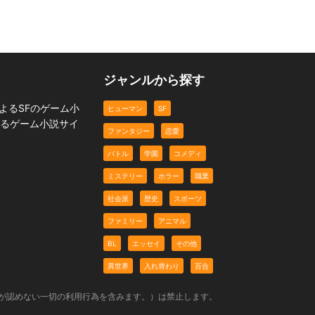
ジャンルから探す
よるSFのゲーム小
ヒューマン
SF
めるゲーム小説サイ
ファンタジー
恋愛
バトル
学園
コメディ
ミステリー
ホラー
職業
社会派
歴史
スポーツ
ファミリー
アニマル
BL
エッセイ
その他
異世界
入れ替わり
百合
社が認めない一切の利用行為を含みます。）は禁止します。