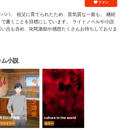
ファン
パパ。 祖父に育てられたため、昔気質な一面も。 継続
まで書くことを目標にしています。 ライトノベルや小説
悪い点も含め、叱咤激励や感想たくさんお待ちしておりま
ーム小説
今日の夕御飯
culture in the world
ファミリー
ホラー