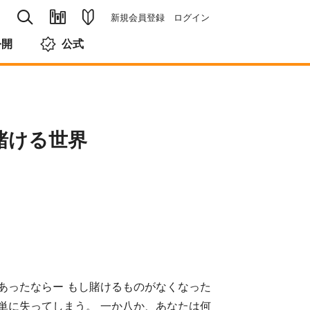
新規会員登録
ログイン
公開
公式
賭ける世界
あったならー もし賭けるものがなくなった
簡単に失ってしまう。 一か八か、あなたは何