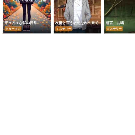
平々凡々な私の日常
友情と言う名のなれの果て
睦言、共鳴
ヒューマン
ミステリー
ミステリー