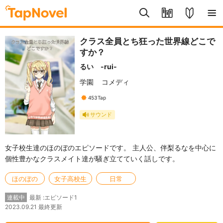
クラス全員とち狂った世界線どこで
すか？
るい -rui-
学園
コメディ
453
Tap
サウンド
女子校生達のほのぼのエピソードです。 主人公、伴梨るなを中心に
個性豊かなクラスメイト達が騒ぎ立てていく話しです。
ほのぼの
女子高校生
日常
最新 :エピソード1
連載中
2023.09.21 最終更新