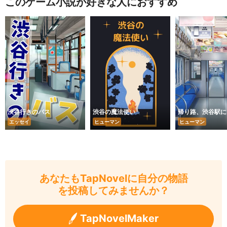
このゲーム小説が好きな人におすすめ
渋谷行きのバス
渋谷の魔法使い
帰り路、渋谷駅に
エッセイ
ヒューマン
ヒューマン
あなたもTapNovelに自分の物語
を投稿してみませんか？
TapNovelMaker