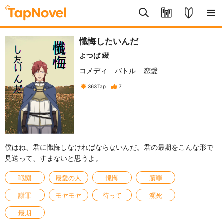
懺悔したいんだ
よつば 綴
コメディ
バトル
恋愛
363
Tap
7
僕はね、君に懺悔しなければならないんだ。君の最期をこんな形で
見送って、すまないと思うよ。
戦闘
最愛の人
懺悔
贖罪
謝罪
モヤモヤ
待って
瀕死
最期