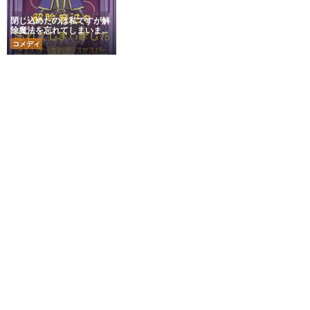
閉じ込めたのは私ですが解
除魔法を忘れてしまいまし
た。 〜2人ぼっちのク
コメディ
リスマス⁉︎編〜