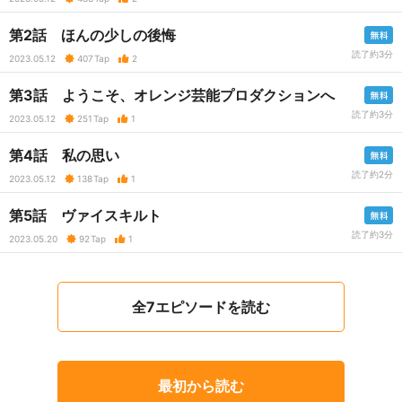
第2話 ほんの少しの後悔
読了約3分
2023.05.12
407
Tap
2
第3話 ようこそ、オレンジ芸能プロダクションへ
読了約3分
2023.05.12
251
Tap
1
第4話 私の思い
読了約2分
2023.05.12
138
Tap
1
第5話 ヴァイスキルト
読了約3分
2023.05.20
92
Tap
1
全7エピソードを読む
最初から読む