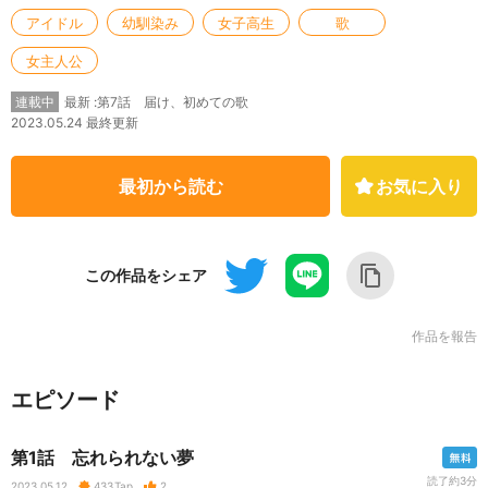
アイドル
幼馴染み
女子高生
歌
女主人公
最新 :第7話 届け、初めての歌
連載中
2023.05.24 最終更新
最初から読む
お気に入り
この作品をシェア
作品を報告
エピソード
第1話 忘れられない夢
読了約3分
2023.05.12
433
Tap
2