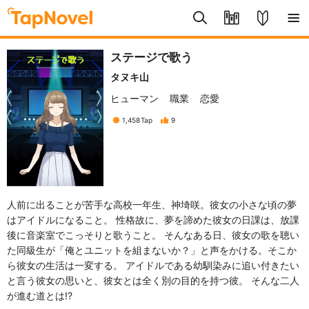
ステージで歌う
タヌキ山
ヒューマン
職業
恋愛
1,458
Tap
9
人前に出ることが苦手な高校一年生、神埼咲。彼女の小さな頃の夢
はアイドルになること。 性格故に、夢を諦めた彼女の日課は、放課
後に音楽室でこっそりと歌うこと。 そんなある日、彼女の歌を聴い
た同級生が「俺とユニットを組まないか？」と声をかける。そこか
ら彼女の生活は一変する。 アイドルである幼馴染みに追い付きたい
と言う彼女の思いと、彼女とは全く別の目的を持つ彼。 そんな二人
が進む道とは!?