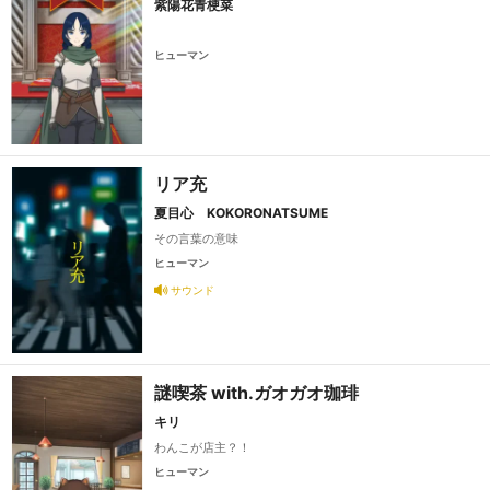
紫陽花青梗菜
ヒューマン
リア充
夏目心 KOKORONATSUME
その言葉の意味
ヒューマン
サウンド
謎喫茶 with.ガオガオ珈琲
キリ
わんこが店主？！
ヒューマン