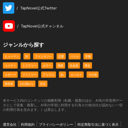
/
TapNovel公式Twitter
/
TapNovel公式チャンネル
ジャンルから探す
ヒューマン
SF
ファンタジー
恋愛
バトル
学園
コメディ
ミステリー
ホラー
職業
社会派
歴史
スポーツ
ファミリー
アニマル
BL
エッセイ
その他
異世界
入れ替わり
百合
本サービス内のコンテンツの無断利用（転載・複製のほか、AI等の学習用デー
タとして収集・複製し、AI等の学習に利用する行為その他当社が認めない一切
の利用行為を含みます。）は禁止します。
運営会社
利用規約
プライバシーポリシー
特定商取引法に基づく表示