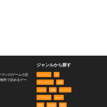
t
『なほちゃんシリーズ』
『なほちゃん』 シリー
『なほちゃん』 シリー
りこちゃん、やってくる
ズ りこちゃん、やって
ズ 同い年のれんちゃん 
8
くる 7
学園
学園
コメディ
ジャンルから探す
ーマンのゲーム小説
ヒューマン
SF
が無料で読めるゲー
ファンタジー
恋愛
バトル
学園
コメディ
ミステリー
ホラー
職業
社会派
歴史