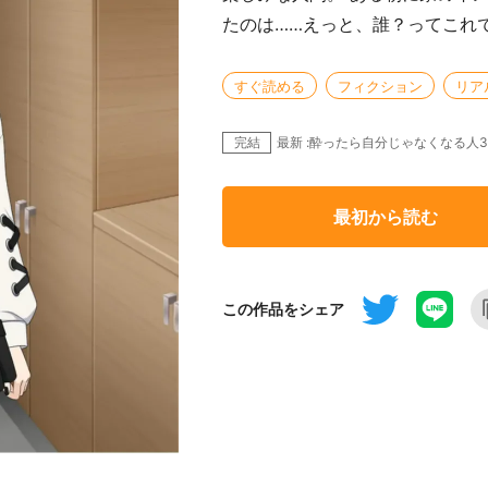
たのは……えっと、誰？ってこれ
すぐ読める
フィクション
リア
完結
最新 :酔ったら自分じゃなくなる人3
最初から読む
この作品をシェア