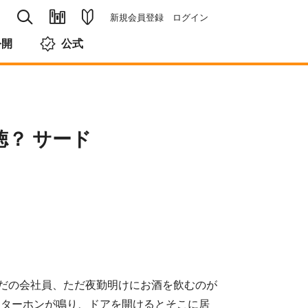
新規会員登録
ログイン
公開
公式
？ サード
だの会社員、ただ夜勤明けにお酒を飲むのが
ンターホンが鳴り、ドアを開けるとそこに居