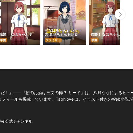
Nex
『なほちゃん』 シリー
強襲！ なほちゃん 8
ズ 真歩ちゃんもいる
強襲！ なほちゃん 7
学園
ファミリー
学園
けだ！」――『朝のお酒は三文の徳？ サード』は、八野ななによるヒュ
ィールも掲載しています。TapNovelは、イラスト付きのWeb小説
ovel公式チャンネル