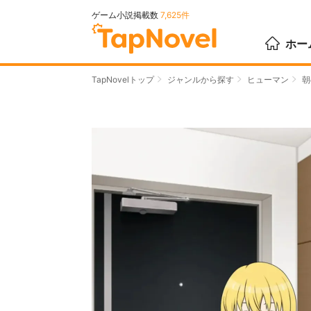
ゲーム小説掲載数
7,625件
ホー
TapNovelトップ
ジャンルから探す
ヒューマン
朝