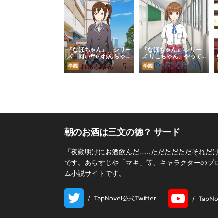
『なほちゃん』 シリー
『なほちゃん』 シリー
ズ 同い年のれんちゃん
ズ りこちゃん、やって
5
くる 9
学園
学園
朝のお酒は三文の徳？ サード
「夜勤明けにお酒飲んだ……ただただただそれだ
です。あらすじや「マキ」等、キャラクターのプロフ
ム小説サイトです。
/
TapNovel公式Twitter
/
TapN