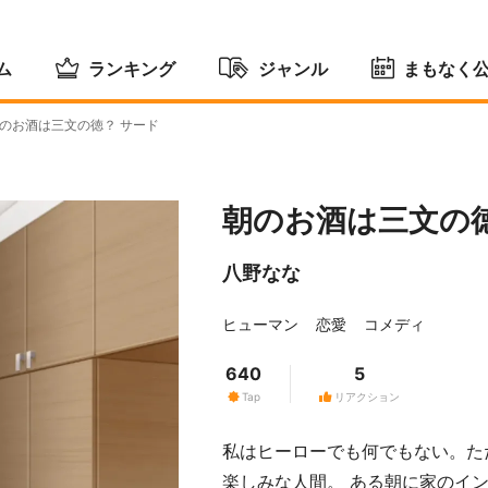
ム
ランキング
ジャンル
まもなく
のお酒は三文の徳？ サード
朝のお酒は三文の徳
八野なな
ヒューマン
恋愛
コメディ
640
5
Tap
リアクション
私はヒーローでも何でもない。た
楽しみな人間。 ある朝に家のイ