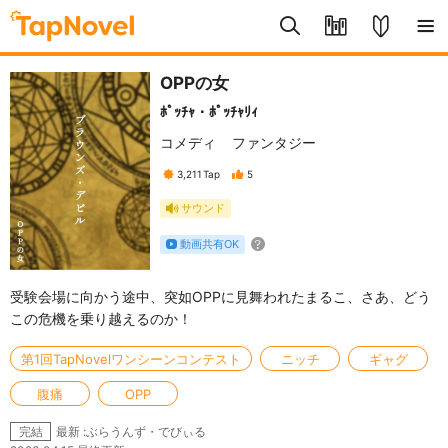
OPPの女
ﾎﾟｯﾁｬ・ﾎﾟｯﾁｬﾘｨ
コメディ
ファンタジー
3,211
Tap
5
サウンド
動画共有OK
受験会場に向かう途中、突如OPPに見舞われたまるこ、さあ、どう
この危機を乗り越えるのか！
第1回TapNovelワンシーンコンテスト
ニッチ
ギャグ
腹痛
OPP
最新 :ぶらうんず・でびぃる
完結