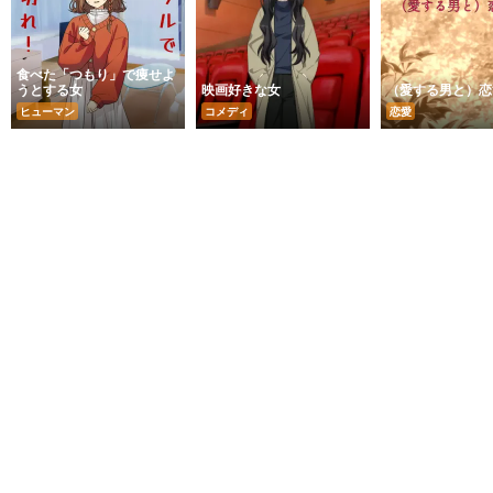
食べた「つもり」で痩せよ
うとする女
映画好きな女
（愛する男と）恋
ヒューマン
コメディ
恋愛