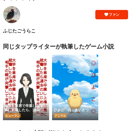
ファン
ふじたごうらこ
同じタップライターが執筆したゲーム小説
大学を首席で卒業し上場企
業に就職したら、過去のい
ひよこ の あいさつ
じめの件で相手の親が突撃
ヒューマン
アニマル
してきました。