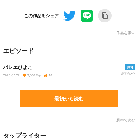
この作品をシェア
作品を報告
エピソード
バレエひよこ
読了約2分
2023.02.22
3,064
Tap
10
最初から読む
脚本で読む
タップライター