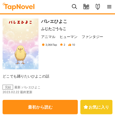
バレエひよこ
ふじたごうらこ
アニマル
ヒューマン
ファンタジー
3,064
Tap
2
10
どこでも踊りたいひよこの話
最新 :バレエひよこ
完結
2023.02.22 最終更新
最初から読む
お気に入り