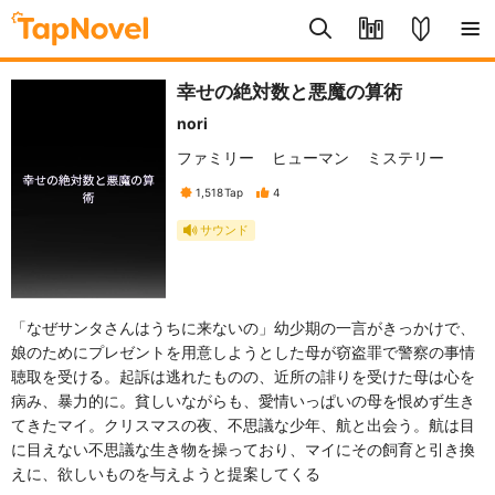
幸せの絶対数と悪魔の算術
nori
ファミリー
ヒューマン
ミステリー
1,518
Tap
4
サウンド
「なぜサンタさんはうちに来ないの」幼少期の一言がきっかけで、
娘のためにプレゼントを用意しようとした母が窃盗罪で警察の事情
聴取を受ける。起訴は逃れたものの、近所の誹りを受けた母は心を
病み、暴力的に。貧しいながらも、愛情いっぱいの母を恨めず生き
てきたマイ。クリスマスの夜、不思議な少年、航と出会う。航は目
に目えない不思議な生き物を操っており、マイにその飼育と引き換
えに、欲しいものを与えようと提案してくる