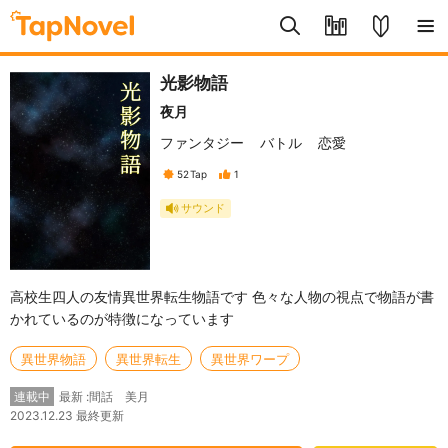
光影物語
夜月
ファンタジー
バトル
恋愛
52
Tap
1
サウンド
高校生四人の友情異世界転生物語です 色々な人物の視点で物語が書
かれているのが特徴になっています
異世界物語
異世界転生
異世界ワープ
最新 :間話 美月
連載中
2023.12.23 最終更新