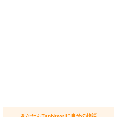
あなたもTapNovelに自分の物語