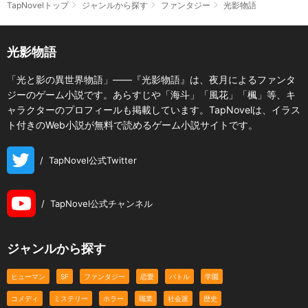
TapNovelトップ
ジャンルから探す
ファンタジー
光影物語
光影物語
「光と影の異世界物語」――『光影物語』は、夜月によるファンタ
ジーのゲーム小説です。あらすじや「海斗」「風花」「楓」等、キ
ャラクターのプロフィールも掲載しています。TapNovelは、イラス
ト付きのWeb小説が無料で読めるゲーム小説サイトです。
/
TapNovel公式Twitter
/
TapNovel公式チャンネル
ジャンルから探す
ヒューマン
SF
ファンタジー
恋愛
バトル
学園
コメディ
ミステリー
ホラー
職業
社会派
歴史