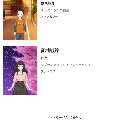
鶴見能真
幼少のミツルの物語
ファンタジー
音域戦線
ロクト
ソプラノアタック！フォルテッシモ！！
ファンタジー
ページTOPへ