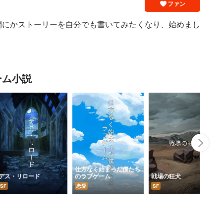
ファン
間にかストーリーを自分でも書いてみたくなり、始めまし
ーム小説
Nex
仕方なく始まった僕たち
デス・リロード
のラブゲーム
戦場の狂犬
SF
恋愛
SF