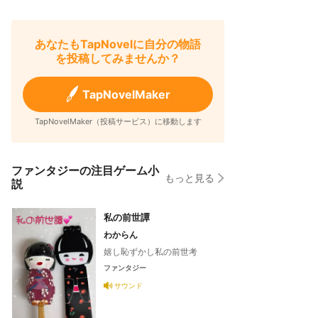
あなたもTapNovelに自分の物語
を投稿してみませんか？
TapNovelMaker
TapNovelMaker（投稿サービス）に移動します
ファンタジーの注目ゲーム小
もっと見る
説
私の前世譚
わからん
嬉し恥ずかし私の前世考
ファンタジー
サウンド