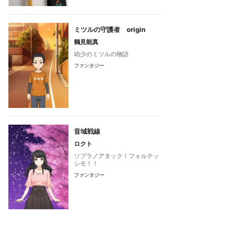
ミツルの守護者 origin
鶴見能真
幼少のミツルの物語
ファンタジー
音域戦線
ロクト
t
ソプラノアタック！フォルテッ
シモ！！
僕たちはまだ恋を知らな
ファンタジー
い
恋愛