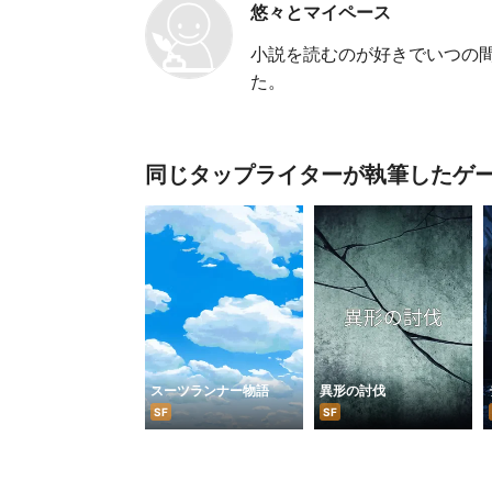
悠々とマイペース
小説を読むのが好きでいつの
た。
同じタップライターが執筆したゲ
スーツランナー物語
異形の討伐
SF
SF