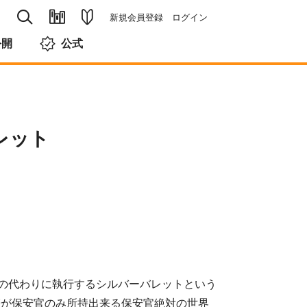
新規会員登録
ログイン
公開
公式
レット
の代わりに執行するシルバーバレットという
帯が保安官のみ所持出来る保安官絶対の世界