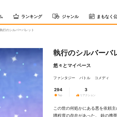
ム
ランキング
ジャンル
まもなく
執行のシルバーバレット
執行のシルバーバ
悠々とマイペース
ファンタジー
バトル
コメディ
294
3
Tap
リアクション
この世の何処かにある悪を依頼主
噂程度の存在があった。 銃の携