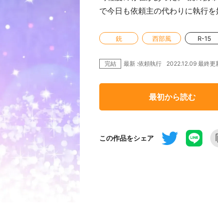
で今日も依頼主の代わりに執行を
銃
西部風
R-15
完結
2022.12.09 最終更
最新 :依頼執行
最初から読む
この作品をシェア