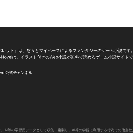
バレット』は、悠々とマイペースによるファンタジーのゲーム小説です
Novelは、イラスト付きのWeb小説が無料で読めるゲーム小説サイト
ovel公式チャンネル
、AI等の学習用データとして収集・複製し、AI等の学習に利用する行為その他当