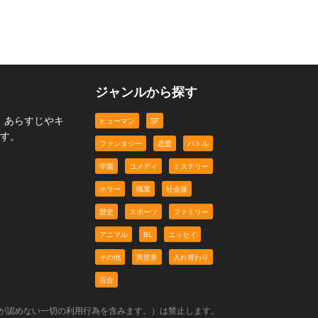
ジャンルから探す
。あらすじやキ
ヒューマン
SF
です。
ファンタジー
恋愛
バトル
学園
コメディ
ミステリー
ホラー
職業
社会派
歴史
スポーツ
ファミリー
アニマル
BL
エッセイ
その他
異世界
入れ替わり
百合
社が認めない一切の利用行為を含みます。）は禁止します。