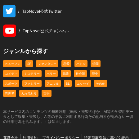
/
TapNovel公式Twitter
/
TapNovel公式チャンネル
ジャンルから探す
ヒューマン
SF
ファンタジー
恋愛
バトル
学園
コメディ
ミステリー
ホラー
職業
社会派
歴史
スポーツ
ファミリー
アニマル
BL
エッセイ
その他
異世界
入れ替わり
百合
本サービス内のコンテンツの無断利用（転載・複製のほか、AI等の学習用デー
タとして収集・複製し、AI等の学習に利用する行為その他当社が認めない一切
の利用行為を含みます。）は禁止します。
運営会社
利用規約
プライバシーポリシー
特定商取引法に基づく表示