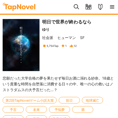
明日で世界が終わるなら
ゆり
社会派
ヒューマン
SF
5,754
Tap
1
12
悲願だった大学合格の夢を果たせず毎日お酒に溺れる紗奈。18歳と
いう貴重な時間を自堕落に消費する日々の中、唯一の心の救いはノ
ストラダムスの大予言だった…？
第2回TapNovelゲーム小説大賞
前日
地球滅亡
予言
未来
予知夢
酒