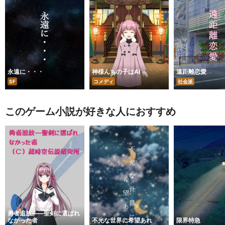
永遠に・・・
神様んちの子はAI
遠距離恋愛
SF
コメディ
社会派
このゲーム小説が好きな人におすすめ
勇者追放――聖剣に選ばれ
なかった者
不光な世界に希望あれ
限界特急