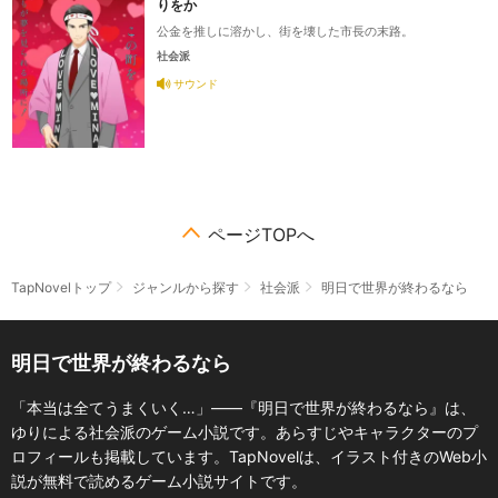
りをか
公金を推しに溶かし、街を壊した市長の末路。
社会派
サウンド
ページTOPへ
TapNovelトップ
ジャンルから探す
社会派
明日で世界が終わるなら
明日で世界が終わるなら
「本当は全てうまくいく…」――『明日で世界が終わるなら』は、
ゆりによる社会派のゲーム小説です。あらすじやキャラクターのプ
ロフィールも掲載しています。TapNovelは、イラスト付きのWeb小
説が無料で読めるゲーム小説サイトです。