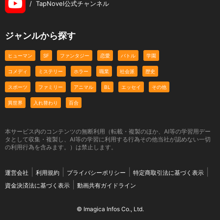
/
TapNovel公式チャンネル
ジャンルから探す
ヒューマン
SF
ファンタジー
恋愛
バトル
学園
コメディ
ミステリー
ホラー
職業
社会派
歴史
スポーツ
ファミリー
アニマル
BL
エッセイ
その他
異世界
入れ替わり
百合
本サービス内のコンテンツの無断利用（転載・複製のほか、AI等の学習用デー
タとして収集・複製し、AI等の学習に利用する行為その他当社が認めない一切
の利用行為を含みます。）は禁止します。
運営会社
利用規約
プライバシーポリシー
特定商取引法に基づく表示
資金決済法に基づく表示
動画共有ガイドライン
© Imagica Infos Co., Ltd.