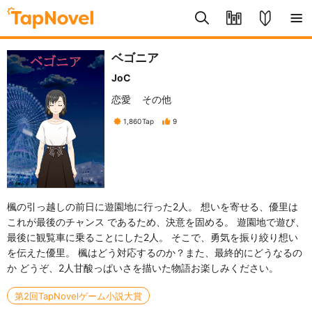
ベゴニア
JoC
恋愛
その他
1,860
Tap
9
楓の引っ越しの前日に遊園地に行った2人。 想いを寄せる、優里は
これが最後のチャンス であるため、決意を固める。 遊園地で遊び、
最後に観覧車に乗ることにした2人。 そこで、勇気を振り絞り想い
を伝えた優里。 楓はどう対応するのか？また、最終的にどうなるの
か どうぞ、2人甘酸っぱいさを描いた物語お楽しみください。
第2回TapNovelゲーム小説大賞