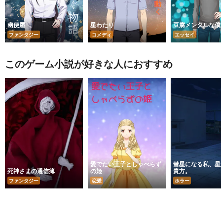
幽便屋
星わたり
豆腐メンタルな僕
ファンタジー
コメディ
エッセイ
このゲーム小説が好きな人におすすめ
愛でたい王子としゃべらず
彗星になる私、星
死神さまの通信簿
の姫
貴方。
ファンタジー
恋愛
ホラー