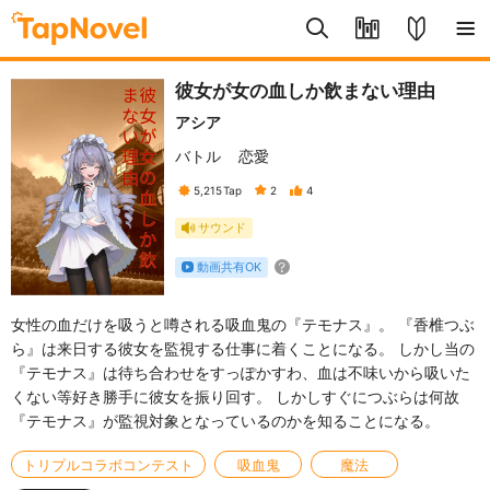
彼女が女の血しか飲まない理由
アシア
バトル
恋愛
5,215
Tap
2
4
サウンド
動画共有OK
女性の血だけを吸うと噂される吸血鬼の『テモナス』。 『香椎つぶ
ら』は来日する彼女を監視する仕事に着くことになる。 しかし当の
『テモナス』は待ち合わせをすっぽかすわ、血は不味いから吸いた
くない等好き勝手に彼女を振り回す。 しかしすぐにつぶらは何故
『テモナス』が監視対象となっているのかを知ることになる。
トリプルコラボコンテスト
吸血鬼
魔法