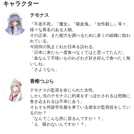
キャラクター
テモナス
『不老不死』『魔女』『吸血鬼』『女性殺し』等々、
様々な異名のある人物。
その正体、また能力を調べるために多くの組織に狙わ
れている。
今回何の気まぐれか日本を訪れる。
「日本に来たら一度食べなくてはと思ってたんだ」
「血なんて不味いものわざわざ好き好んで食べたく無
いしね」
「さようなら」
香椎つぶら
テモナスの監視を命じられた女性。
しかし当のテモナスに約束をすっぽかされるは危険に
巻き込まれるは不幸に会う。
そもそも何故学生服を来ている彼女が監視役をしてい
るのか？
「なんでこんな所に居るんですか！？」
「え、吸わないんですか！？」