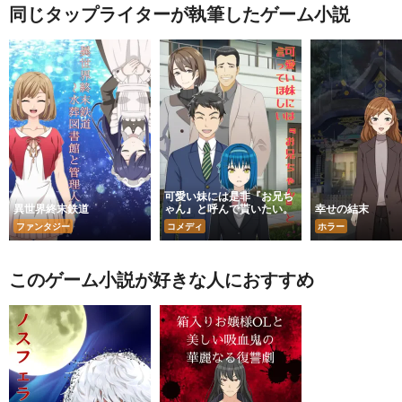
同じタップライターが執筆したゲーム小説
可愛い妹には是非『お兄ち
異世界終末鉄道
ゃん』と呼んで貰いたい。
幸せの結末
ファンタジー
コメディ
ホラー
このゲーム小説が好きな人におすすめ