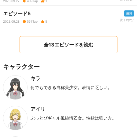
2023.09.27
409
Tap
1
エピソード5
読了約2分
2023.09.28
551
Tap
5
全13エピソードを読む
キャラクター
キラ
何でもできる自称美少女。表情に乏しい。
アイリ
ぶっとびギャル風純情乙女。性欲は強い方。