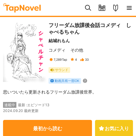
フリーダム放課後会話コメディ し
ゃべるちゃん
結城れもん
コメディ
その他
7,289
Tap
4
33
サウンド
表紙イラスト：おれ
動画共有一部OK
思いついたら更新されるフリーダム放課後世界。
最新 :エピソード13
連載中
2024.09.20 最終更新
最初から読む
お気に入り