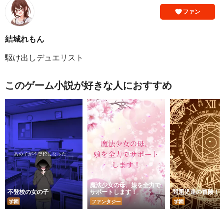
ファン
結城れもん
駆け出しデュエリスト
このゲーム小説が好きな人におすすめ
魔法少女の母、娘を全力で
不登校の女の子
サポートします！
問題児達の冒険！
学園
ファンタジー
学園