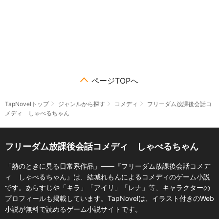
ページTOPへ
TapNovelトップ
ジャンルから探す
コメディ
フリーダム放課後会話コ
メディ しゃべるちゃん
フリーダム放課後会話コメディ しゃべるちゃん
「熱のときに見る日常系作品」――『フリーダム放課後会話コメデ
ィ しゃべるちゃん』は、結城れもんによるコメディのゲーム小説
です。あらすじや「キラ」「アイリ」「レナ」等、キャラクターの
プロフィールも掲載しています。TapNovelは、イラスト付きのWeb
小説が無料で読めるゲーム小説サイトです。