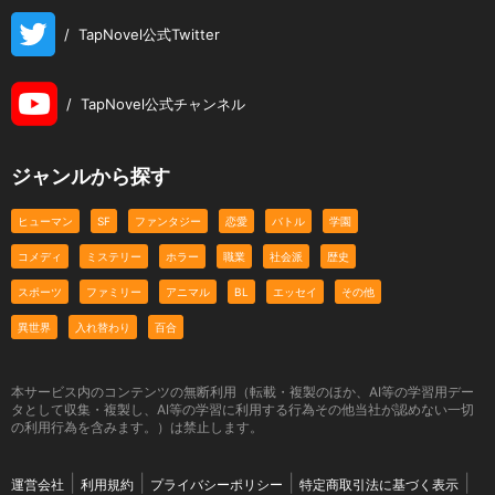
/
TapNovel公式Twitter
/
TapNovel公式チャンネル
ジャンルから探す
ヒューマン
SF
ファンタジー
恋愛
バトル
学園
コメディ
ミステリー
ホラー
職業
社会派
歴史
スポーツ
ファミリー
アニマル
BL
エッセイ
その他
異世界
入れ替わり
百合
本サービス内のコンテンツの無断利用（転載・複製のほか、AI等の学習用デー
タとして収集・複製し、AI等の学習に利用する行為その他当社が認めない一切
の利用行為を含みます。）は禁止します。
運営会社
利用規約
プライバシーポリシー
特定商取引法に基づく表示