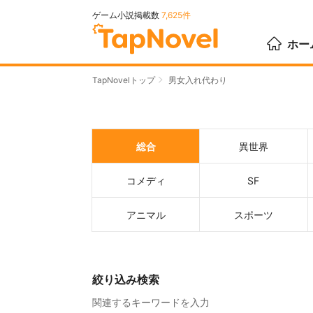
ゲーム小説掲載数
7,625件
ホー
TapNovelトップ
男女入れ代わり
総合
異世界
コメディ
SF
アニマル
スポーツ
絞り込み検索
関連するキーワードを入力