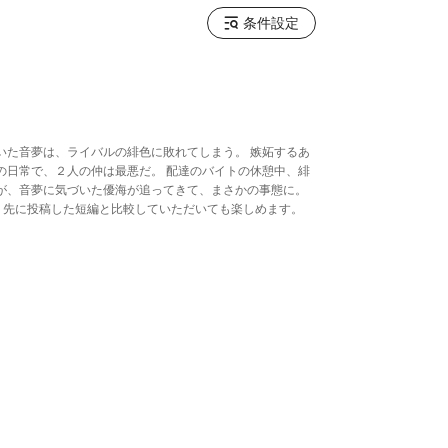
条件設定
いた音夢は、ライバルの緋色に敗れてしまう。 嫉妬するあ
の日常で、２人の仲は最悪だ。 配達のバイトの休憩中、緋
が、音夢に気づいた優海が追ってきて、まさかの事態に。
。先に投稿した短編と比較していただいても楽しめます。