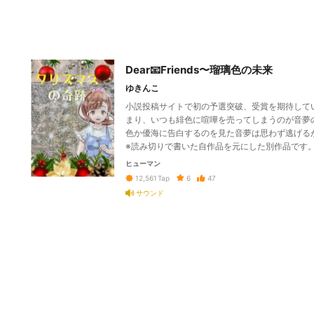
Dear📧Friends〜瑠璃色の未来
ゆきんこ
小説投稿サイトで初の予選突破、受賞を期待して
まり、いつも緋色に喧嘩を売ってしまうのが音夢
色か優海に告白するのを見た音夢は思わず逃げる
※読み切りで書いた自作品を元にした別作品です
ヒューマン
6
47
12,561
Tap
サウンド