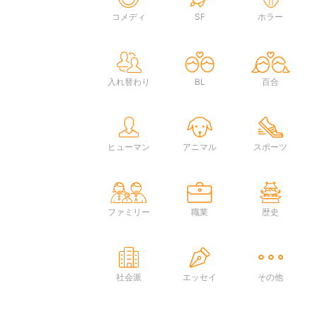
コメディ
SF
ホラー
入れ替わり
BL
百合
ヒューマン
アニマル
スポーツ
ファミリー
職業
歴史
社会派
エッセイ
その他