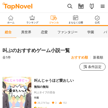
ホーム
ランキング
ジャンル
まもなく公開
公式
総合
異世界
恋愛
ファンタジー
学園
バ
叫ぶのおすすめゲーム小説一覧
全1件
おすすめ順
新着順
条件設定
叫んじゃうほど愛おしい
無知の無知
叫ぶタイプの百合
学園
2
152
26,274
Tap
サウンド