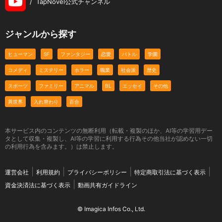
/
TapNovel公式チャンネル
ジャンルから探す
ヒューマン
SF
ファンタジー
恋愛
バトル
学園
コメディ
ミステリー
ホラー
職業
社会派
歴史
スポーツ
ファミリー
アニマル
BL
エッセイ
その他
異世界
入れ替わり
百合
本サービス内のコンテンツの無断利用（転載・複製のほか、AI等の学習用デー
タとして収集・複製し、AI等の学習に利用する行為その他当社が認めない一切
の利用行為を含みます。）は禁止します。
運営会社
利用規約
プライバシーポリシー
特定商取引法に基づく表示
資金決済法に基づく表示
動画共有ガイドライン
© Imagica Infos Co., Ltd.