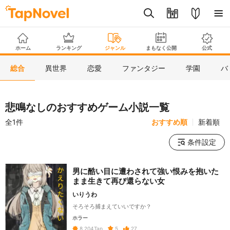
ホーム
ランキング
ジャンル
まもなく公開
公式
総合
異世界
恋愛
ファンタジー
学園
バ
悲鳴なしのおすすめゲーム小説一覧
全1件
おすすめ順
新着順
条件設定
男に酷い目に遭わされて強い恨みを抱いた
まま生きて再び還らない女
いりうわ
そろそろ捕まえていいですか？
ホラー
5
27
8,204
Tap