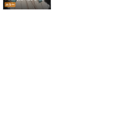
再び還らない女
ホラー