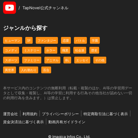
/
TapNovel公式チャンネル
ジャンルから探す
ヒューマン
SF
ファンタジー
恋愛
バトル
学園
コメディ
ミステリー
ホラー
職業
社会派
歴史
スポーツ
ファミリー
アニマル
BL
エッセイ
その他
異世界
入れ替わり
百合
本サービス内のコンテンツの無断利用（転載・複製のほか、AI等の学習用デー
タとして収集・複製し、AI等の学習に利用する行為その他当社が認めない一切
の利用行為を含みます。）は禁止します。
運営会社
利用規約
プライバシーポリシー
特定商取引法に基づく表示
資金決済法に基づく表示
動画共有ガイドライン
© Imagica Infos Co., Ltd.