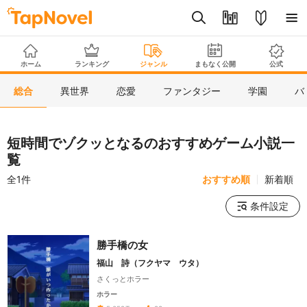
ホーム
ランキング
ジャンル
まもなく公開
公式
総合
異世界
恋愛
ファンタジー
学園
バ
短時間でゾクッとなるのおすすめゲーム小説一
覧
全1件
おすすめ順
新着順
条件設定
勝手橋の女
福山 詩（フクヤマ ウタ）
さくっとホラー
ホラー