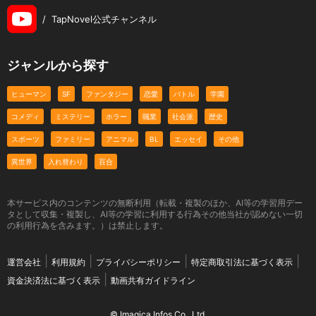
/
TapNovel公式チャンネル
ジャンルから探す
ヒューマン
SF
ファンタジー
恋愛
バトル
学園
コメディ
ミステリー
ホラー
職業
社会派
歴史
スポーツ
ファミリー
アニマル
BL
エッセイ
その他
異世界
入れ替わり
百合
本サービス内のコンテンツの無断利用（転載・複製のほか、AI等の学習用デー
タとして収集・複製し、AI等の学習に利用する行為その他当社が認めない一切
の利用行為を含みます。）は禁止します。
運営会社
利用規約
プライバシーポリシー
特定商取引法に基づく表示
資金決済法に基づく表示
動画共有ガイドライン
© Imagica Infos Co., Ltd.