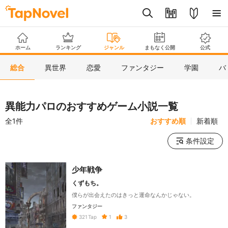
ホーム
ランキング
ジャンル
まもなく公開
公式
総合
異世界
恋愛
ファンタジー
学園
バ
異能力パロのおすすめゲーム小説一覧
全1件
おすすめ順
新着順
条件設定
少年戦争
くずもち。
僕らが出会えたのはきっと運命なんかじゃない。
ファンタジー
1
3
321
Tap