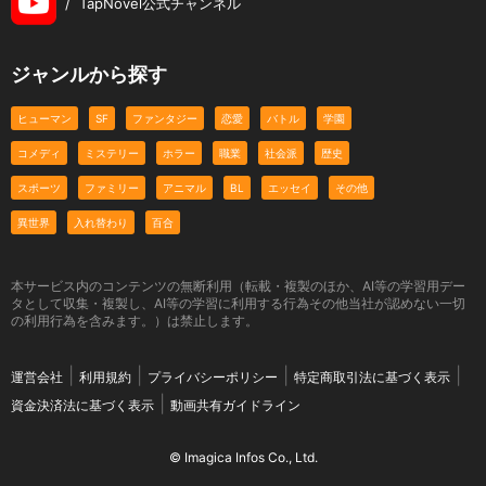
/
TapNovel公式チャンネル
ジャンルから探す
ヒューマン
SF
ファンタジー
恋愛
バトル
学園
コメディ
ミステリー
ホラー
職業
社会派
歴史
スポーツ
ファミリー
アニマル
BL
エッセイ
その他
異世界
入れ替わり
百合
本サービス内のコンテンツの無断利用（転載・複製のほか、AI等の学習用デー
タとして収集・複製し、AI等の学習に利用する行為その他当社が認めない一切
の利用行為を含みます。）は禁止します。
運営会社
利用規約
プライバシーポリシー
特定商取引法に基づく表示
資金決済法に基づく表示
動画共有ガイドライン
© Imagica Infos Co., Ltd.