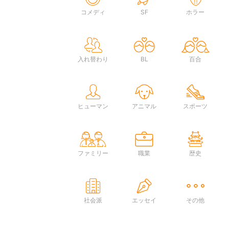
コメディ
SF
ホラー
入れ替わり
BL
百合
ヒューマン
アニマル
スポーツ
ファミリー
職業
歴史
社会派
エッセイ
その他