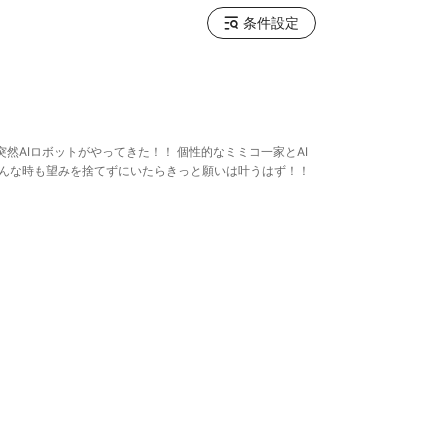
条件設定
然AIロボットがやってきた！！ 個性的なミミコ一家とAI
どんな時も望みを捨てずにいたらきっと願いは叶うはず！！