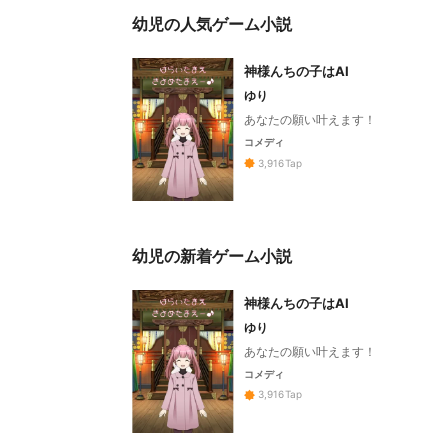
幼児の人気ゲーム小説
神様んちの子はAI
ゆり
あなたの願い叶えます！
コメディ
3,916
Tap
幼児の新着ゲーム小説
神様んちの子はAI
ゆり
あなたの願い叶えます！
コメディ
3,916
Tap