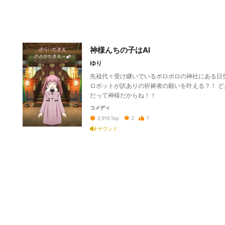
神様んちの子はAI
ゆり
先祖代々受け継いでいるボロボロの神社にある日突
ロボットが訳ありの祈祷者の願いを叶える？！ 
だって神様だからね！！
コメディ
2
7
3,916
Tap
サウンド