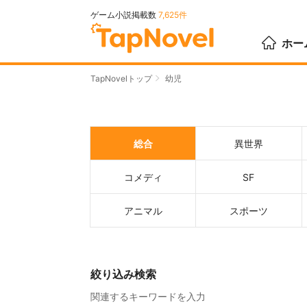
ゲーム小説掲載数
7,625件
ホー
TapNovelトップ
幼児
総合
異世界
コメディ
SF
アニマル
スポーツ
絞り込み検索
関連するキーワードを入力