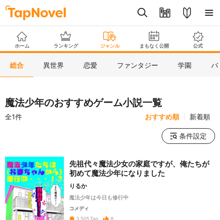
ホーム
ランキング
ジャンル
まもなく公開
公式
総合
異世界
恋愛
ファンタジー
学園
バ
魔法少年のおすすめゲーム小説一覧
全1件
おすすめ順
新着順
条件設定
先祖代々魔法少女の家庭ですが、俺たちが
初めて魔法少年になりました
りるか
魔法少年は今日も修行中
コメディ
8
3,505
Tap