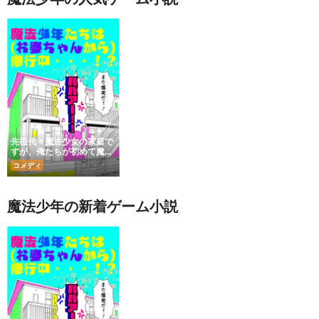
先祖代々魔法少女の家庭で
すが、俺たちが初めて魔法
少年になりました
コメディ
魔法少年の新着ゲーム小説