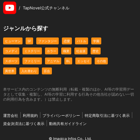
/
TapNovel公式チャンネル
ジャンルから探す
ヒューマン
SF
ファンタジー
恋愛
バトル
学園
コメディ
ミステリー
ホラー
職業
社会派
歴史
スポーツ
ファミリー
アニマル
BL
エッセイ
その他
異世界
入れ替わり
百合
本サービス内のコンテンツの無断利用（転載・複製のほか、AI等の学習用デー
タとして収集・複製し、AI等の学習に利用する行為その他当社が認めない一切
の利用行為を含みます。）は禁止します。
運営会社
利用規約
プライバシーポリシー
特定商取引法に基づく表示
資金決済法に基づく表示
動画共有ガイドライン
© Imagica Infos Co., Ltd.