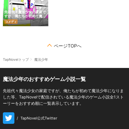
先祖代々魔法少女の家庭で
すが、俺たちが初めて魔法
少年になりました
コメディ
ページTOPへ
TapNovelトップ
魔法少年
魔法少年のおすすめゲーム小説一覧
先祖代々魔法少女の家庭ですが、俺たちが初めて魔法少年になりま
した等、TapNovelで配信されている魔法少年のゲーム小説全1スト
ーリーをおすすめ順に一覧表示しています。
/
TapNovel公式Twitter