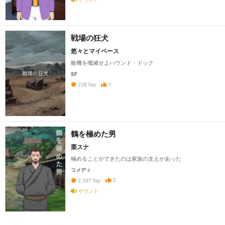
戦場の狂犬
悠々とマイペース
敵機を殲滅せよハウンド・ドック
SF
1
228
Tap
鶴を極めた男
栗スナ
極めることができたのは家族の支えがあった
コメディ
2
2,297
Tap
サウンド