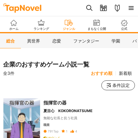
ホーム
ランキング
ジャンル
まもなく公開
公式
総合
異世界
恋愛
ファンタジー
学園
バ
企業のおすすめゲーム小説一覧
全3件
おすすめ順
新着順
条件設定
指揮官の器
夏目心 KOKORONATSUME
無能な社長と抗う社員
職業
1
4
791
Tap
サウンド