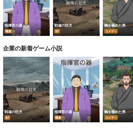
指揮官の器
戦場の狂犬
鶴を極めた男
職業
SF
コメディ
企業の新着ゲーム小説
戦場の狂犬
指揮官の器
鶴を極めた男
SF
職業
コメディ