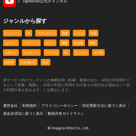
/
TapNovel公式チャンネル
ジャンルから探す
ヒューマン
SF
ファンタジー
恋愛
バトル
学園
コメディ
ミステリー
ホラー
職業
社会派
歴史
スポーツ
ファミリー
アニマル
BL
エッセイ
その他
異世界
入れ替わり
百合
本サービス内のコンテンツの無断利用（転載・複製のほか、AI等の学習用デー
タとして収集・複製し、AI等の学習に利用する行為その他当社が認めない一切
の利用行為を含みます。）は禁止します。
運営会社
利用規約
プライバシーポリシー
特定商取引法に基づく表示
資金決済法に基づく表示
動画共有ガイドライン
© Imagica Infos Co., Ltd.