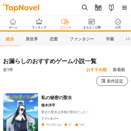
ホーム
ランキング
ジャンル
まもなく公開
公式
総合
異世界
恋愛
ファンタジー
学園
バ
お漏らしのおすすめゲーム小説一覧
全1件
おすすめ順
新着順
条件設定
私の秘密の聖水
猪木洋平
聖女の聖水は本物の聖水だった！
ファンタジー
57
146
118,085
Tap