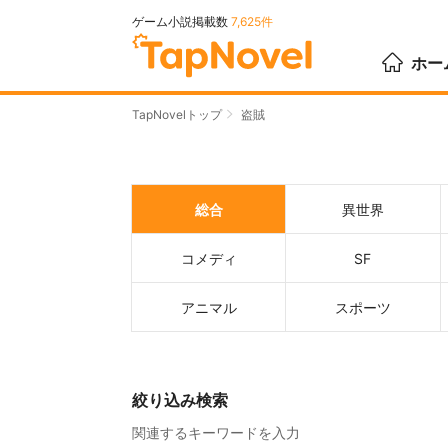
ゲーム小説掲載数
7,625件
ホー
TapNovelトップ
盗賊
総合
異世界
コメディ
SF
アニマル
スポーツ
絞り込み検索
関連するキーワードを入力