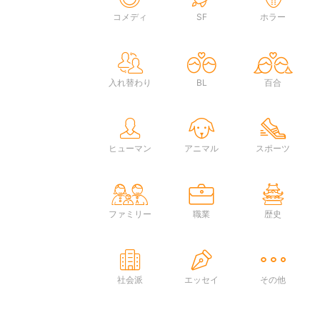
コメディ
SF
ホラー
入れ替わり
BL
百合
ヒューマン
アニマル
スポーツ
ファミリー
職業
歴史
社会派
エッセイ
その他