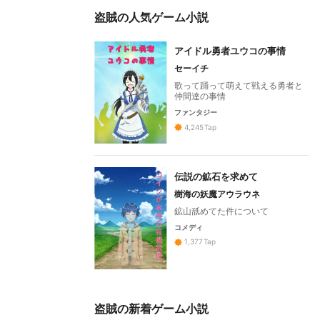
盗賊の人気ゲーム小説
アイドル勇者ユウコの事情
セーイチ
歌って踊って萌えて戦える勇者と
仲間達の事情
ファンタジー
4,245
Tap
伝説の鉱石を求めて
樹海の妖魔アウラウネ
鉱山舐めてた件について
コメディ
1,377
Tap
盗賊の新着ゲーム小説