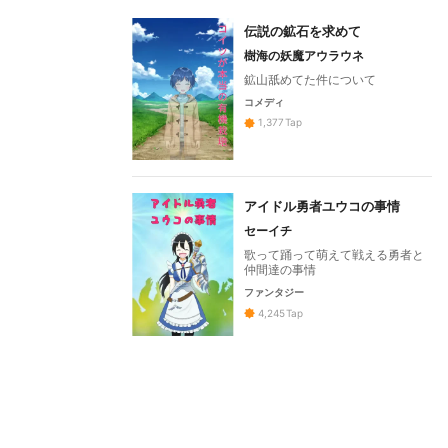
伝説の鉱石を求めて
樹海の妖魔アウラウネ
鉱山舐めてた件について
コメディ
1,377
Tap
アイドル勇者ユウコの事情
セーイチ
歌って踊って萌えて戦える勇者と
仲間達の事情
ファンタジー
4,245
Tap