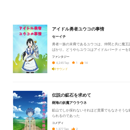
アイドル勇者ユウコの事情
セーイチ
勇者一族の末裔であるユウコは、仲間と共に魔王
ばかり。どうやらユウコはアイドルパーティーを
ファンタジー
1
14
4,245
Tap
サウンド
伝説の鉱石を求めて
樹海の妖魔アウラウネ
鉱山でしか採れないそれほど貴重でもなさそうな
られるのであった
コメディ
2
1,377
Tap