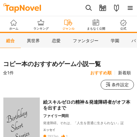
ホーム
ランキング
ジャンル
まもなく公開
公式
総合
異世界
恋愛
ファンタジー
学園
バ
コピー本のおすすめゲーム小説一覧
全1件
おすすめ順
新着順
条件設定
絵スキルゼロの精神＆発達障碍者がオフ本
を出すまで
ファイリー岡田
発達障碍。それは、「人生を普通に生きられない」証
エッセイ
1
293
Tap