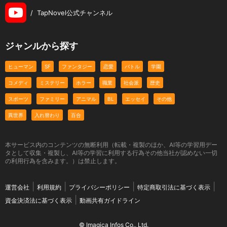
/
TapNovel公式チャンネル
ジャンルから探す
ヒューマン
SF
ファンタジー
恋愛
バトル
学園
コメディ
ミステリー
ホラー
職業
社会派
歴史
スポーツ
ファミリー
アニマル
BL
エッセイ
その他
異世界
入れ替わり
百合
本サービス内のコンテンツの無断利用（転載・複製のほか、AI等の学習用デー
タとして収集・複製し、AI等の学習に利用する行為その他当社が認めない一切
の利用行為を含みます。）は禁止します。
運営会社
利用規約
プライバシーポリシー
特定商取引法に基づく表示
資金決済法に基づく表示
動画共有ガイドライン
© Imagica Infos Co., Ltd.