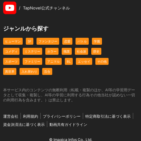
/
TapNovel公式チャンネル
ジャンルから探す
ヒューマン
SF
ファンタジー
恋愛
バトル
学園
コメディ
ミステリー
ホラー
職業
社会派
歴史
スポーツ
ファミリー
アニマル
BL
エッセイ
その他
異世界
入れ替わり
百合
本サービス内のコンテンツの無断利用（転載・複製のほか、AI等の学習用デー
タとして収集・複製し、AI等の学習に利用する行為その他当社が認めない一切
の利用行為を含みます。）は禁止します。
運営会社
利用規約
プライバシーポリシー
特定商取引法に基づく表示
資金決済法に基づく表示
動画共有ガイドライン
© Imagica Infos Co., Ltd.