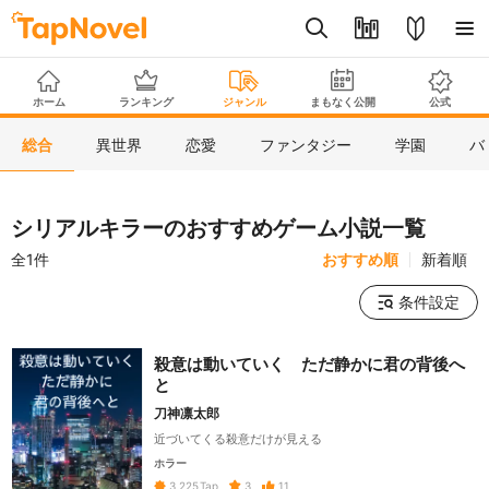
ホーム
ランキング
ジャンル
まもなく公開
公式
総合
異世界
恋愛
ファンタジー
学園
バ
シリアルキラーのおすすめゲーム小説一覧
全1件
おすすめ順
新着順
条件設定
殺意は動いていく ただ静かに君の背後へ
と
刀神凛太郎
近づいてくる殺意だけが見える
ホラー
3
11
3,225
Tap