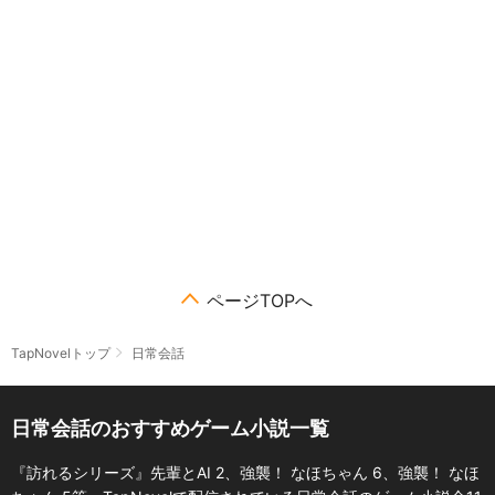
ページTOPへ
TapNovelトップ
日常会話
日常会話のおすすめゲーム小説一覧
『訪れるシリーズ』先輩とAI 2、強襲！ なほちゃん 6、強襲！ なほ