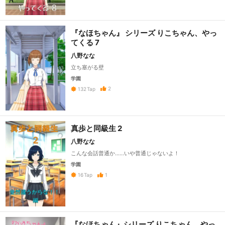
『なほちゃん』 シリーズ りこちゃん、やっ
てくる 7
八野なな
立ち塞がる壁
学園
2
132
Tap
真歩と同級生 2
八野なな
こんな会話普通か……いや普通じゃないよ！
学園
1
16
Tap
『なほちゃん』シリーズ りこちゃん、やっ