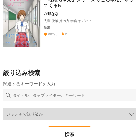
てくる5
八野なな
先輩 後輩 妹の方 学食行く途中
学園
2
68
Tap
絞り込み検索
関連するキーワードを入力