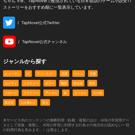
ちゃん 5等、TapNovelで配信されている日常会話のゲーム小説全11
ストーリーをおすすめ順に一覧表示しています。
/
TapNovel公式Twitter
/
TapNovel公式チャンネル
ジャンルから探す
ヒューマン
SF
ファンタジー
恋愛
バトル
学園
コメディ
ミステリー
ホラー
職業
社会派
歴史
スポーツ
ファミリー
アニマル
BL
エッセイ
その他
異世界
入れ替わり
百合
本サービス内のコンテンツの無断利用（転載・複製のほか、AI等の学習用デー
タとして収集・複製し、AI等の学習に利用する行為その他当社が認めない一切
の利用行為を含みます。）は禁止します。