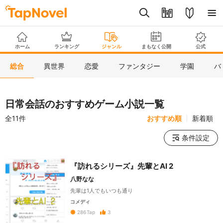
ホーム
ランキング
ジャンル
まもなく公開
公式
総合
異世界
恋愛
ファンタジー
学園
バ
日常会話のおすすめゲーム小説一覧
全11件
おすすめ順
新着順
条件設定
『訪れるシリーズ』先輩とAI 2
八野なな
先輩は1人でもいつも通り
コメディ
3
286
Tap