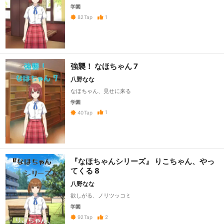
学園
1
82
Tap
強襲！ なほちゃん 7
八野なな
なほちゃん、見せに来る
学園
1
40
Tap
『なほちゃんシリーズ』 りこちゃん、やっ
てくる 8
八野なな
欲しがる、ノリツッコミ
学園
2
92
Tap