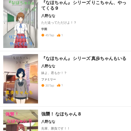
『なほちゃん』 シリーズ りこちゃん、やっ
てくる 9
八野なな
ただ走ってただけよ！？
学園
1
45
Tap
『なほちゃん』 シリーズ 真歩ちゃんもいる
八野なな
妹よ、君もか！？
ファミリー
1
30
Tap
強襲！ なほちゃん 8
八野なな
先輩、勝負です！！