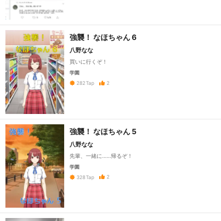
強襲！ なほちゃん 6
八野なな
買いに行くぞ！
学園
2
282
Tap
強襲！ なほちゃん 5
八野なな
先輩、一緒に……帰るぞ！
学園
2
328
Tap